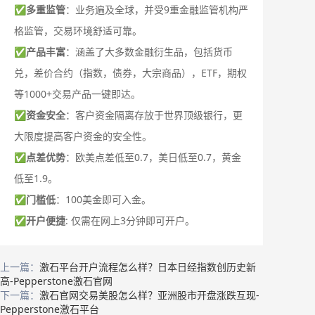
✅
多重监管
：业务遍及全球，并受9重金融监管机构严
格监管，交易环境舒适可靠。
✅
产品丰富
：涵盖了大多数金融衍生品，包括货币
兑，差价合约（指数，债券，大宗商品），ETF，期权
等1000+交易产品一键即达。
✅
资金安全
：客户资金隔离存放于世界顶级银行，更
大限度提高客户资金的安全性。
✅
点差优势
：欧美点差低至0.7，美日低至0.7，黄金
低至1.9。
✅
门槛低
：100美金即可入金。
✅
开户便捷
: 仅需在网上3分钟即可开户。
上一篇：
激石平台开户流程怎么样？日本日经指数创历史新
高-Pepperstone激石官网
下一篇：
激石官网交易美股怎么样？亚洲股市开盘涨跌互现-
Pepperstone激石平台