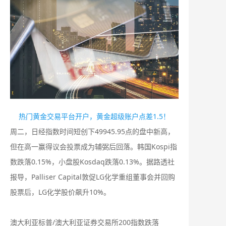
热门黄金交易平台开户，黄金超级账户点差1.5！
周二，日经指数时间短创下49945.95点的盘中新高，
但在高一赢得议会投票成为辅弼后回落。韩国Kospi指
数跌落0.15%，小盘股Kosdaq跌落0.13%。据路透社
报导，Palliser Capital敦促LG化学重组董事会并回购
股票后，LG化学股价飙升10%。
澳大利亚标普/澳大利亚证券交易所200指数跌落