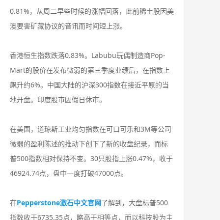
0.81%，从周二早些时候的涨幅回落，此前稀土股因美
澳要害矿藏协议的音讯而时间短上涨。
香港恒生指数跌落0.83%。Labubu玩偶制造商Pop-
Mart的股价在发布微弱的第三季度业绩后，在指数上
飙升约6%。中国大陆的沪深300指数在接近平原的当
地开盘。印度股市因假日休市。
在美国，道琼斯工业均匀指数在可口可乐和3M等公司
微弱的盈利陈述的推动下创下了新的收盘纪录，而标
普500指数相对保持不变。30只股指上涨0.47%，收于
46924.74点，盘中一度打破47000点。
在
Pepperstone激石中文官网
了解到，大盘标普500
指数收于6735.35点，略高于相等点，而以科技股为主