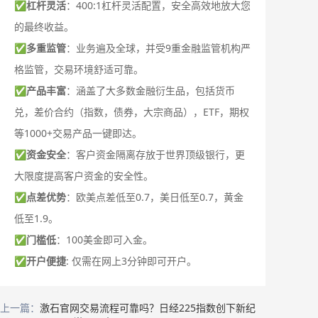
✅
杠杆灵活
：400:1杠杆灵活配置，安全高效地放大您
的最终收益。
✅
多重监管
：业务遍及全球，并受9重金融监管机构严
格监管，交易环境舒适可靠。
✅
产品丰富
：涵盖了大多数金融衍生品，包括货币
兑，差价合约（指数，债券，大宗商品），ETF，期权
等1000+交易产品一键即达。
✅
资金安全
：客户资金隔离存放于世界顶级银行，更
大限度提高客户资金的安全性。
✅
点差优势
：欧美点差低至0.7，美日低至0.7，黄金
低至1.9。
✅
门槛低
：100美金即可入金。
✅
开户便捷
: 仅需在网上3分钟即可开户。
上一篇：
激石官网交易流程可靠吗？日经225指数创下新纪