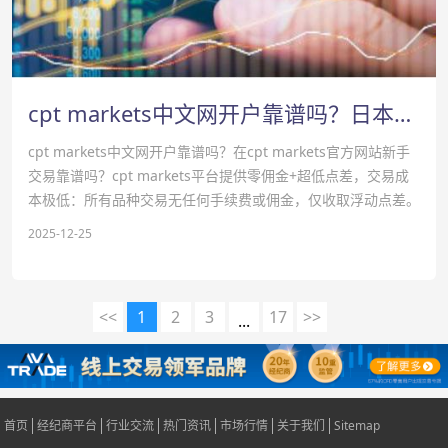
cpt markets中文网开户靠谱吗？日本暗示可能干预货币市场-cpt markets官网
cpt markets中文网开户靠谱吗？在cpt markets官方网站新手
交易靠谱吗？‌‌cpt markets平台提供零佣金+超低点差，交易成
本极低‌：所有品种交易‌无任何手续费或佣金‌，仅收取浮动点差。
2025-12-25
<<
1
2
3
17
>>
...
首页
经纪商平台
行业交流
热门资讯
市场行情
关于我们
Sitemap