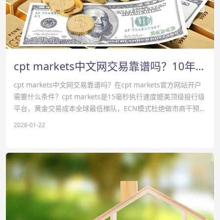
cpt markets中文网交易靠谱吗？10年期美国国债收益率走低-cpt markets官网
cpt markets中文网交易靠谱吗？在cpt markets官方网站开户
需要什么条件？‌‌cpt markets是15毫秒执行速度媲美顶级投行级
平台‌，‌黄金交易成本全球最低梯队‌，‌ECN模式杜绝做市商干预‌，
适合高频、量化、新闻套利交易者。通过cpt markets平台交易
2026-01-22
资讯了解，基准10年期国债收益率周三下跌，因为唐纳德·特朗
普总统的新言论缓解了对前一交易日引发的“卖出美国”交易的担
忧。