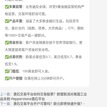
✅
多重监管
：业务遍及全球，并受9重金融监管机构严
格监管，交易环境舒适可靠。
✅
产品丰富
：涵盖了大多数金融衍生品，包括货币
兑，差价合约（指数，债券，大宗商品），ETF，期权
等1000+交易产品一键即达。
✅
资金安全
：客户资金隔离存放于世界顶级银行，更
大限度提高客户资金的安全性。
✅
点差优势
：欧美点差低至0.7，美日低至0.7，黄金
低至1.9。
✅
门槛低
：100美金即可入金。
✅
开户便捷
: 仅需在网上3分钟即可开户。
上一篇：
激石交易平台如何交易股票？欧盟取消对美国工业
品关税-Pepperstone激石平台
下一篇：
激石交易平台开户可靠吗？欧元即将快速升值？-