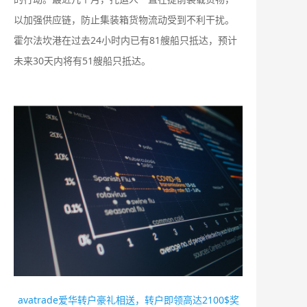
以加强供应链，防止集装箱货物流动受到不利干扰。
霍尔法坎港在过去24小时内已有81艘船只抵达，预计
未来30天内将有51艘船只抵达。
avatrade爱华转户豪礼相送，转户即领高达2100$奖