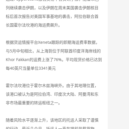
列继续袭击伊朗，以及伊朗在周末美国袭击伊朗核目
标后首次报告对美国军事基地的袭击，阿拉伯联合酋
长国霍尔法坎港的海运费飙升。
根据货运情报平台Xeneta跟踪的即期海运费率数据，
与5月中旬相比，从上海到位于阿联酋印度洋海岸线的
Khor Fakkan的运费上涨了76%。平均现货价格已达到
每40英尺当量单位3341美元
霍尔法坎港位于霍尔木兹海峡外。由于其地理位置，
该港口被认为是阿拉伯湾、印度次大陆、阿曼湾和东
非市场最重要的转运枢纽之一。
随着风险水平逐渐上升，该地区的托运人采取了谨慎
的行动。最近几个月，托运人一直在提前装载货物，