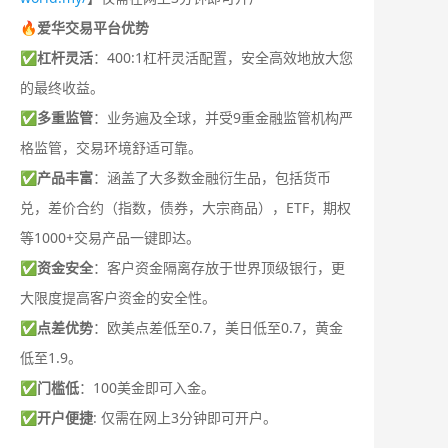
🔥爱华交易平台优势
✅
杠杆灵活
：400:1杠杆灵活配置，安全高效地放大您
的最终收益。
✅
多重监管
：业务遍及全球，并受9重金融监管机构严
格监管，交易环境舒适可靠。
✅
产品丰富
：涵盖了大多数金融衍生品，包括货币
兑，差价合约（指数，债券，大宗商品），ETF，期权
等1000+交易产品一键即达。
✅
资金安全
：客户资金隔离存放于世界顶级银行，更
大限度提高客户资金的安全性。
✅
点差优势
：欧美点差低至0.7，美日低至0.7，黄金
低至1.9。
✅
门槛低
：100美金即可入金。
✅
开户便捷
: 仅需在网上3分钟即可开户。