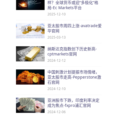
样？全球货币或迎“多极化”格
局-Ec Markets平台
2025-12-10
亚太股市周四上涨-avatrade爱
华官网
2025-03-13
纳斯达克指数创下历史新高-
cptmarkets官网
2024-12-12
中国刺激计划提振市场情绪，
亚太股市走高-Pepperstone激
石官网
2024-12-10
亚洲股市下跌，印度利率决定
成为焦点-fxpro浦汇官网
2024-12-06