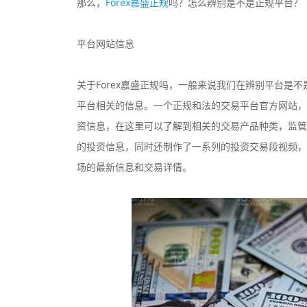
那么，
Forex嘉盛正规
吗？怎么辨别是不是正规平台？
平台网站信息
关于Forex嘉盛正规吗，一般来说我们在辨别平台是
平台相关的信息。一个正规和法的交易平台官方网站，
资信息，在这里可以了解到相关的交易产品种类，监管牌
的投资信息，同时还制作了一系列的投资交易段视频，
场的最新信息和交易详情。