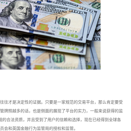
往往才是决定性的证据。只要是一家规范的交易平台，那么肯定要受
管牌照越多的话，也是侧面的展现了平台的实力，一般来说获得的监
正规的合法资质，并且受到了用户的信赖和选择，现在已经得到全球各
员会和英国金融行为监管局的授权和监管。