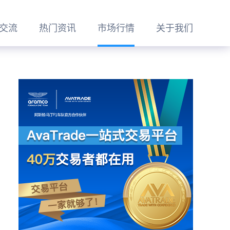
交流
热门资讯
市场行情
关于我们