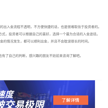
的出入金流程不透明，不方便快捷的话，也是很难取信于投资者的。
金方式，投资者可以根据自己的喜好，选择一个最为合适的入金途径。
金的情况发生，都可以顺利出金，并且不会耽误很长的时间。
也有了自己的判断，感兴趣的朋友不妨前来咨询了解吧。