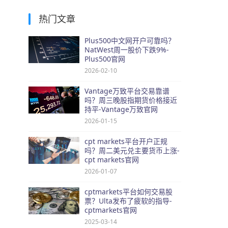
热门文章
Plus500中文网开户可靠吗？
NatWest周一股价下跌9%-
Plus500官网
2026-02-10
Vantage万致平台交易靠谱
吗？周三晚股指期货价格接近
持平-Vantage万致官网
2026-01-15
cpt markets平台开户正规
吗？周二美元兑主要货币上涨-
cpt markets官网
2026-01-07
cptmarkets平台如何交易股
票？Ulta发布了疲软的指导-
cptmarkets官网
2025-03-14