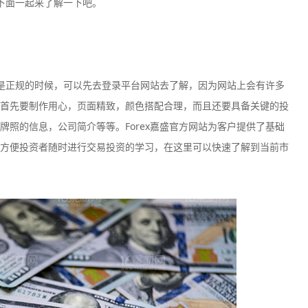
下面一起来了解一下吧。
不是正规的时候，可以先去登录平台网站去了解，因为网站上会有许多
首先要制作用心，页面精致，颜色搭配合理，而且还要具备关键的投
照的信息，公司简介等等。Forex嘉盛官方网站为客户提供了基础
方便投资者随时进行交易投资的学习，在这里可以快速了解到当前市