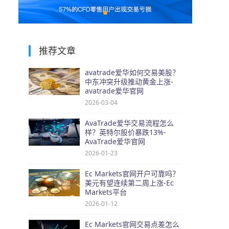
推荐文章
avatrade爱华如何交易美股？
中东冲突升级推动黄金上涨-
avatrade爱华官网
2026-03-04
AvaTrade爱华交易流程怎么
样？英特尔股价暴跌13%-
AvaTrade爱华官网
2026-01-23
Ec Markets官网开户可靠吗？
美元有望连续第二周上涨-Ec
Markets平台
2026-01-12
Ec Markets官网交易点差怎么