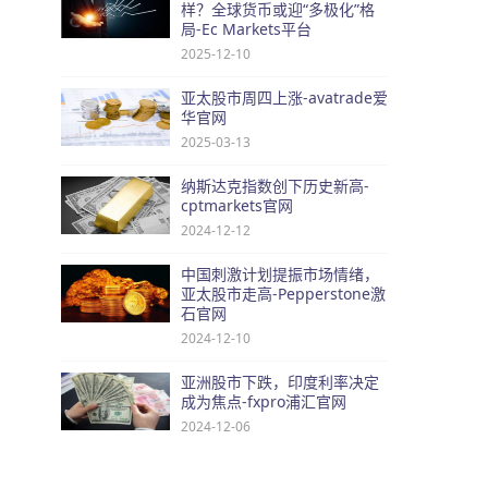
样？全球货币或迎“多极化”格
局-Ec Markets平台
2025-12-10
亚太股市周四上涨-avatrade爱
华官网
2025-03-13
纳斯达克指数创下历史新高-
cptmarkets官网
2024-12-12
中国刺激计划提振市场情绪，
亚太股市走高-Pepperstone激
石官网
2024-12-10
亚洲股市下跌，印度利率决定
成为焦点-fxpro浦汇官网
2024-12-06