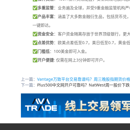
✅
多重监管
：业务遍及全球，并受9重金融监管机构严
✅
产品丰富
：涵盖了大多数金融衍生品，包括货币兑，差
一键即达。
✅
资金安全
：客户资金隔离存放于世界顶级银行，更
✅
点差优势
：欧美点差低至0.7，美日低至0.7，黄金低
✅
门槛低
：100美金即可入金。
✅
开户便捷
: 仅需在网上3分钟即可开户。
上一篇：
Vantage万致平台交易靠谱吗？周三晚股指期货价格接
下一篇：
Plus500中文网开户可靠吗？NatWest周一股价下跌9