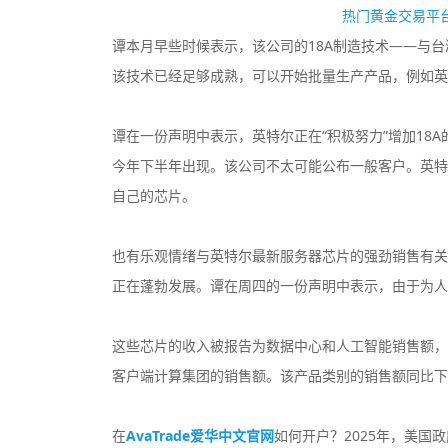
热门黄金交易平台
谭本月早些时候表示，该公司的18A制造技术——与台湾
该技术已经足够成熟，可以开始批量生产产品，例如英特尔自己的
谭在一份声明中表示，英特尔正在“积极努力”增加18A
今年下半年出现。该公司不太可能公布一般客户。英特
自己的芯片。
也有乐观情绪与英特尔最新服务器芯片的强劲销售有关
正在蓬勃发展。谭在周四的一份声明中表示，由于为人
这些芯片的收入被报告为数据中心和人工智能销售额，
客户端计算集团的销售额。该产品类别的销售额同比下降
在
AvaTrade爱华中文官网
如何开户？2025年，美