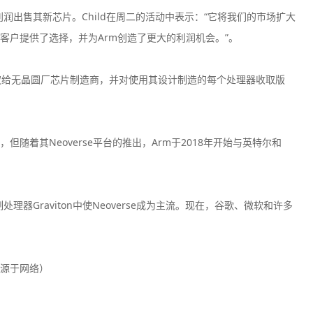
%的毛利润出售其新芯片。Child在周二的活动中表示：“它将我们的市场扩大
客户提供了选择，并为Arm创造了更大的利润机会。”。
权给无晶圆厂芯片制造商，并对使用其设计制造的每个处理器收取版
随着其Neoverse平台的推出，Arm于2018年开始与英特尔和
理器Graviton中使Neoverse成为主流。现在，谷歌、微软和许多
源于网络）