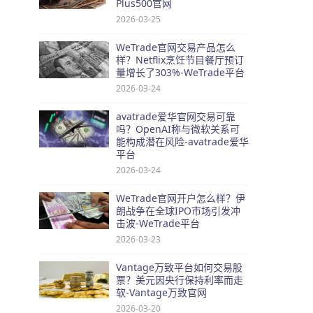
Plus500官网
2026-03-25
WeTrade官网交易产品怎么
样？Netflix烹饪节目餐厅预订
量增长了303%-WeTrade平台
2026-03-24
avatrade爱华官网交易可靠
吗？OpenAI称与微软关系可
能构成潜在风险-avatrade爱华
平台
2026-03-24
WeTrade官网开户怎么样？伊
朗战争在全球IPO市场引发冲
击波-WeTrade平台
2026-03-23
Vantage万致平台如何交易股
票？美元因央行保持利率而走
软-Vantage万致官网
2026-03-20