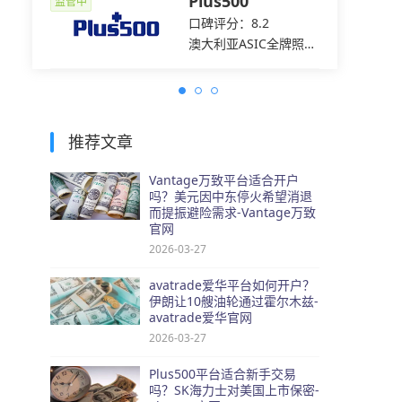
Plus500
监管中
1
口碑评分：8.2
C全牌照
澳大利亚ASIC全牌照
（MM）
推荐文章
Vantage万致平台适合开户
吗？美元因中东停火希望消退
而提振避险需求-Vantage万致
官网
2026-03-27
avatrade爱华平台如何开户？
伊朗让10艘油轮通过霍尔木兹-
avatrade爱华官网
2026-03-27
Plus500平台适合新手交易
吗？SK海力士对美国上市保密-