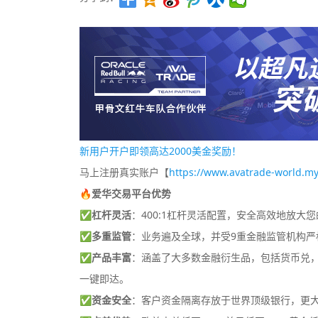
新用户开户即领高达2000美金奖励！
马上注册真实账户【
https://www.avatrade-world.my
🔥爱华交易平台优势
✅
杠杆灵活
：400:1杠杆灵活配置，安全高效地放大
✅
多重监管
：业务遍及全球，并受9重金融监管机构严
✅
产品丰富
：涵盖了大多数金融衍生品，包括货币兑，差
一键即达。
✅
资金安全
：客户资金隔离存放于世界顶级银行，更