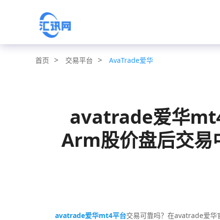
>
>
交易平台
AvaTrade爱华
首页
avatrade爱华
Arm股价盘后交易中上
avatrade爱华mt4平台
交易可靠吗？在avatrade爱华