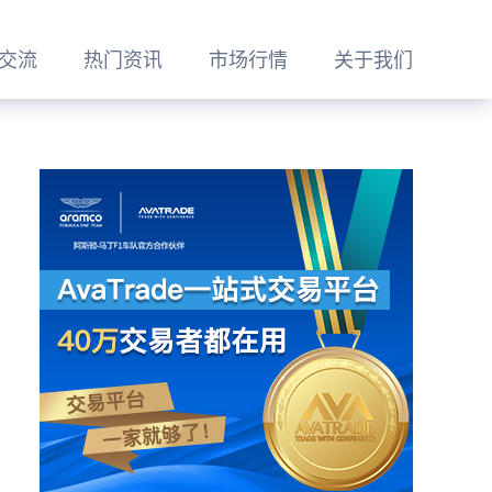
交流
热门资讯
市场行情
关于我们