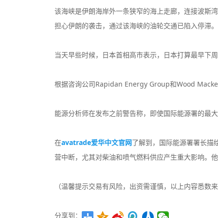
该海峡是伊朗海岸外一条狭窄的海上走廊，连接波斯湾
担心伊朗的袭击，通过该海峡的油轮交通已陷入停滞。
当天早些时候，日本首相高市表示，日本打算最早下周
根据咨询公司Rapidan Energy Group和Wood
能源分析师在发布之前警告称，即使国际能源署的最大提
在
avatrade爱华中文官网
了解到，国际能源署署长描绘
营中断，尤其对柴油和喷气燃料供应产生重大影响。他
（温馨提示交易有风险，出资需谨慎，以上内容悉数来
分享到：