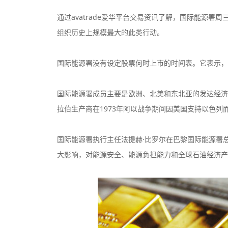
通过avatrade爱华平台交易资讯了解，国际能源
组织历史上规模最大的此类行动。
国际能源署没有设定股票何时上市的时间表。它表示，
监管中
国际能源署成员主要是欧洲、北美和东北亚的发达经济
拉伯生产商在1973年阿以战争期间因美国支持以色列
监管中
国际能源署执行主任法提赫·比罗尔在巴黎国际能源署
大影响，对能源安全、能源负担能力和全球石油经济产
监管中