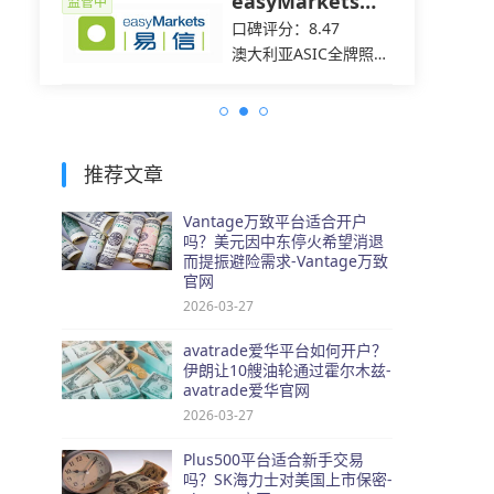
easyMarkets易
监管中
监管中
信
口碑评分：8.47
C全牌照
澳大利亚ASIC全牌照
（MM）
推荐文章
Vantage万致平台适合开户
吗？美元因中东停火希望消退
而提振避险需求-Vantage万致
官网
2026-03-27
avatrade爱华平台如何开户？
伊朗让10艘油轮通过霍尔木兹-
avatrade爱华官网
2026-03-27
Plus500平台适合新手交易
吗？SK海力士对美国上市保密-