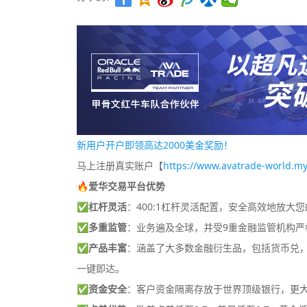
新用户开户即领高达2000美金奖励！
马上注册真实账户【
https://www.avatrade-world.my
🔥爱华交易平台优势
✅
杠杆灵活
：400:1杠杆灵活配置，安全高效地放大
✅
多重监管
：业务遍及全球，并受9重金融监管机构严
✅
产品丰富
：涵盖了大多数金融衍生品，包括货币兑，差
一键即达。
✅
资金安全
：客户资金隔离存放于世界顶级银行，更