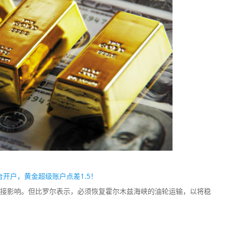
TMGM
Plus500
监管中
口碑评分：9.11
口碑评分：8.2
澳大利亚ASIC全牌照
澳大利亚ASI
（MM）
（MM）
开户，黄金超级账户点差1.5！
接影响。但比罗尔表示，必须恢复霍尔木兹海峡的油轮运输，以将稳