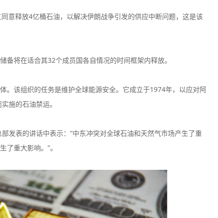
署周三同意释放4亿桶石油，以解决伊朗战争引发的供应中断问题，这是该
储备将在适合其32个成员国各自情况的时间框架内释放。
CPT Markets
AvaTrad
监管中
口碑评分：8.81
口碑评分：9.3
体。该组织的任务是维护全球能源安全。它成立于1974年，以应对阿
英国FCA全牌照
澳大利亚ASI
而实施的石油禁运。
（MM）
（MM）
VT Markets平台
Vantage
监管中
总部发表的讲话中表示：“中东冲突对全球石油和天然气市场产生了重
口碑评分：8.52
口碑评分：9.0
澳大利亚ASIC投资资讯
澳大利亚ASI
生了重大影响。”。
牌照
（MM）
Exness
Neex
监管中
口碑评分：9.03
口碑评分：8.7
塞浦路斯CYSEC全牌照
澳大利亚ASI
（MM）
（MM）