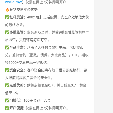
world.my/
】仅需在网上3分钟即可开户
🔥爱华交易平台优势
✅
杠杆灵活
：400:1杠杆灵活配置，安全高效地放大您
的最终收益。
✅
多重监管
：业务遍及全球，并受9重金融监管机构严
格监管，交易环境舒适可靠。
✅
产品丰富
：涵盖了大多数金融衍生品，包括货币
兑，差价合约（指数，债券，大宗商品），ETF，期权
等1000+交易产品一键即达。
✅
资金安全
：客户资金隔离存放于世界顶级银行，更
大限度提高客户资金的安全性。
✅
点差优势
：欧美点差低至0.7，美日低至0.7，黄金
低至1.9。
✅
门槛低
：100美金即可入金。
✅
开户便捷
: 仅需在网上3分钟即可开户。