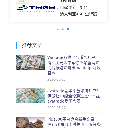
ets易
TMGM
监管中
监管中
7
口碑评分：9.11
C全牌照
澳大利亚ASIC全牌照
（MM）
推荐文章
Vantage万致平台适合开户
吗？美元因中东停火希望消退
而提振避险需求-Vantage万致
官网
2026-03-27
avatrade爱华平台如何开户？
伊朗让10艘油轮通过霍尔木兹-
avatrade爱华官网
2026-03-27
Plus500平台适合新手交易
吗？SK海力士对美国上市保密-