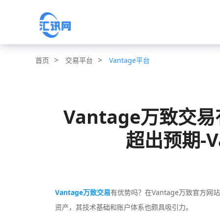
>
>
交易平台
Vantage平台
首页
Vantage万致
超出预期-V
Vantage万致交易
有优势吗？在Vantage万致官方网站
资产，其技术基础和账户体系也颇具吸引力。