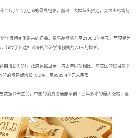
顺差升至1月至2月期间的最高纪录，而出口大幅超出预期，突显出尽管与
新年假期变化带来的扭曲。贸易差额飙升至2136.2亿美元，而预期为
AvaTrade爱华
Eightca
8%，超过了路透社调查的经济学家预期的7.1%的增长。
监管中
口碑评分：9.32
口碑评分：8.9
澳大利亚ASIC全牌照
澳大利亚ASI
而预期增长6.3%。政府数据显示，与去年同期相比，与美国的贸易额下
（MM）
（MM）
与欧盟的贸易额增长19.9%，至9989.4亿元人民币。
Vantage平台
Ec Market
监管中
口碑评分：9.05
口碑评分：9.1
澳大利亚ASIC全牌照
澳大利亚ASI
元。贸易数据公布之前，中国的消费者通胀率创下三年多来的最大涨幅，这
（MM）
（MM）
Neex
WeTrade
监管中
口碑评分：8.73
口碑评分：8.7
澳大利亚ASIC全牌照
澳大利亚ASI
（MM）
（MM）