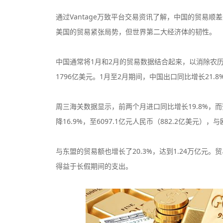
通过Vantage万致平台交易资讯了解，中国的贸易
美国的贸易紧张局势，但世界第二大经济体的韧性。
中国通常将1月和2月的贸易数据结合起来，以消除农历
CPT Markets
1796亿美元。1月至2月期间，中国出口同比增长21.
监管中
监管中
口碑评分：8.81
英国FCA全牌照
周三海关数据显示，前两个月进口同比增长19.8%，
（MM）
降16.9%，至6097.1亿元人民币（882.2亿美元），
VT Markets平台
监管中
监管中
口碑评分：8.52
澳大利亚ASIC投资资讯
与东盟的贸易额也增长了20.3%，达到1.24万亿
牌照
得益于长假期间的支出。
Exness
监管中
监管中
口碑评分：9.03
塞浦路斯CYSEC全牌照
（MM）