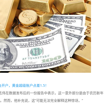
Plus500
easyMark
监管中
信
口碑评分：8.2
口碑评分：8.4
澳大利亚ASIC全牌照
澳大利亚ASI
（MM）
（MM）
开户，黄金超级账户点差1.5！
席经济学家张志伟在数据发布后的一份报告中表示，这一意外部分是由于农历新年
。然而，他补充说，这“可能无法完全解释这种惊讶。”