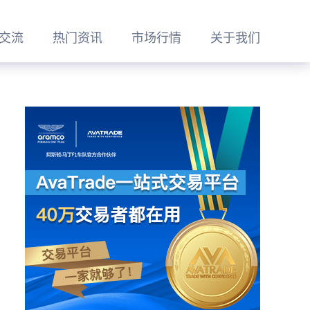
交流
热门资讯
市场行情
关于我们