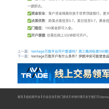
一键即达。
✅
资金安全
：客户资金隔离存放于世界顶级银行，更
✅
点差优势
：欧美点差低至0.7，美日低至0.7，黄金低
✅
门槛低
：100美金即可入金。
✅
开户便捷
: 仅需在网上3分钟即可开户。
上一篇：
Vantage万致平台开户靠谱吗？周三晚间标普500期货
下一篇：
Vantage万致开户有什么条件？伊朗冲突可能使食品价
首页
经纪商平台
行业交流
热门资讯
市场行情
关于我们
Sitema