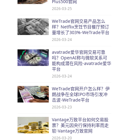
Plus500官网
2026-03-25
WeTrade官网交易产品怎么
样？Netflix烹饪节目餐厅预订
量增长了303%-WeTrade平台
2026-03-24
avatrade爱华官网交易可靠
吗？OpenAI称与微软关系可
能构成潜在风险-avatrade爱华
平台
2026-03-24
WeTrade官网开户怎么样？伊
朗战争在全球IPO市场引发冲
击波-WeTrade平台
2026-03-23
Vantage万致平台如何交易股
票？美元因央行保持利率而走
软-Vantage万致官网
2026-03-20