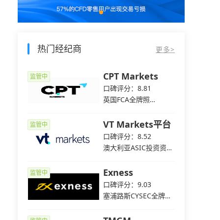
热门经纪商
更多>
p易汇
CPT Markets
监管中
监管中
4
口碑评分：8.81
C全牌照
英国FCA全牌照
（MM）
s
VT Markets平台
监管中
监管中
8
口碑评分：8.52
C全牌照
澳大利亚ASIC投资资讯
牌照
平台
Exness
监管中
监管中
2
口碑评分：9.03
C机构交易
塞浦路斯CYSEC全牌照
（MM）