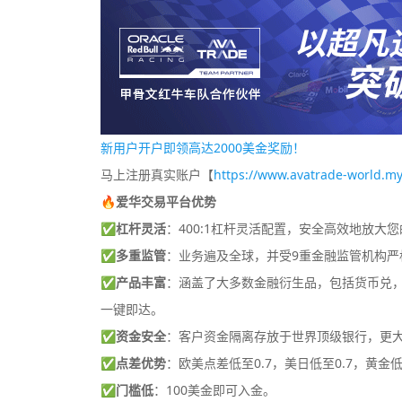
新用户开户即领高达2000美金奖励！
马上注册真实账户【
https://www.avatrade-world.my
🔥爱华交易平台优势
✅
杠杆灵活
：400:1杠杆灵活配置，安全高效地放大
✅
多重监管
：业务遍及全球，并受9重金融监管机构严
✅
产品丰富
：涵盖了大多数金融衍生品，包括货币兑，差
一键即达。
✅
资金安全
：客户资金隔离存放于世界顶级银行，更
✅
点差优势
：欧美点差低至0.7，美日低至0.7，黄金低
✅
门槛低
：100美金即可入金。