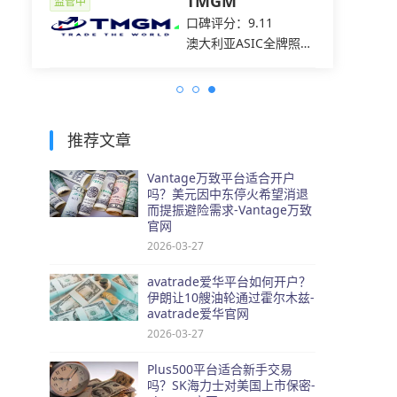
ets易
TMGM
监管中
监管中
7
口碑评分：9.11
C全牌照
澳大利亚ASIC全牌照
（MM）
推荐文章
Vantage万致平台适合开户
吗？美元因中东停火希望消退
而提振避险需求-Vantage万致
官网
2026-03-27
avatrade爱华平台如何开户？
伊朗让10艘油轮通过霍尔木兹-
avatrade爱华官网
2026-03-27
Plus500平台适合新手交易
吗？SK海力士对美国上市保密-