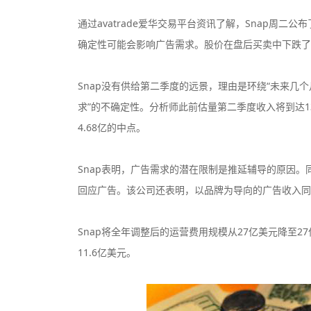
通过avatrade爱华交易平台资讯了解，Snap周
确定性可能会影响广告需求。股价在盘后买卖中下跌了
Snap没有供给第二季度的远景，理由是环绕“未来
CPT Markets
求”的不确定性。分析师此前估量第二季度收入将到达1
监管中
监管中
口碑评分：8.81
4.68亿的中点。
英国FCA全牌照
（MM）
Snap表明，广告需求的潜在限制是推延辅导的原因。
VT Markets平台
监管中
监管中
回应广告。该公司还表明，以品牌为导向的广告收入同
口碑评分：8.52
澳大利亚ASIC投资资讯
牌照
Snap将全年调整后的运营费用规模从27亿美元降至2
Exness
监管中
监管中
11.6亿美元。
口碑评分：9.03
塞浦路斯CYSEC全牌照
（MM）