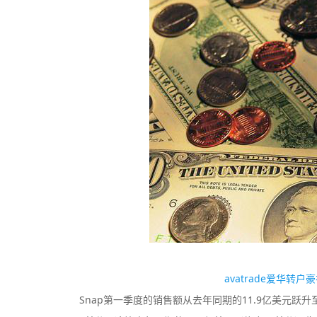
TMGM
监管中
监管中
口碑评分：9.11
澳大利亚ASIC全牌照
（MM）
avatrade爱华转
Snap第一季度的销售额从去年同期的11.9亿美元跃升