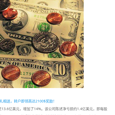
Plus500
easyMark
监管中
信
口碑评分：8.2
口碑评分：8.4
澳大利亚ASIC全牌照
澳大利亚ASI
（MM）
（MM）
户豪礼相送，转户即领高达2100$奖励！
至13.6亿美元，增加了14%。该公司陈述净亏损约1.4亿美元，即每股