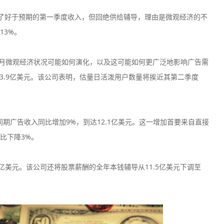
二公布了好于预期的第一季度收入，但回绝供给辅导，理由是微观经济的不
13%。
几个月微观经济状况可能如何演化，以及这可能如何更广泛地影响广告需
AvaTrade爱华
Eightca
3.9亿美元。该公司表明，估量日活泼用户数量将挨近其第二季度
监管中
口碑评分：9.32
口碑评分：8.9
澳大利亚ASIC全牌照
澳大利亚ASI
（MM）
（MM）
同期广告收入同比增加9%，到达12.1亿美元。这一增加首要来自直接
Vantage平台
Ec Market
监管中
比下降3%。
口碑评分：9.05
口碑评分：9.1
澳大利亚ASIC全牌照
澳大利亚ASI
（MM）
（MM）
7亿美元。该公司还将股票薪酬的全年本钱辅导从11.5亿美元下调至
Neex
WeTrade
监管中
口碑评分：8.73
口碑评分：8.7
澳大利亚ASIC全牌照
澳大利亚ASI
（MM）
（MM）