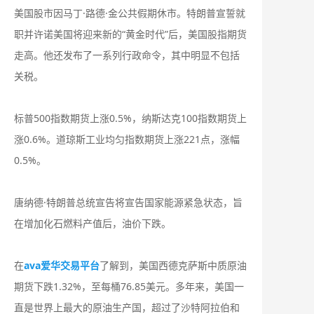
美国股市因马丁·路德·金公共假期休市。特朗普宣誓就
职并许诺美国将迎来新的“黄金时代”后，美国股指期货
走高。他还发布了一系列行政命令，其中明显不包括
关税。
标普500指数期货上涨0.5%，纳斯达克100指数期货上
涨0.6%。道琼斯工业均匀指数期货上涨221点，涨幅
0.5%。
唐纳德·特朗普总统宣告将宣告国家能源紧急状态，旨
在增加化石燃料产值后，油价下跌。
在
ava爱华交易平台
了解到，美国西德克萨斯中质原油
期货下跌1.32%，至每桶76.85美元。多年来，美国一
直是世界上最大的原油生产国，超过了沙特阿拉伯和