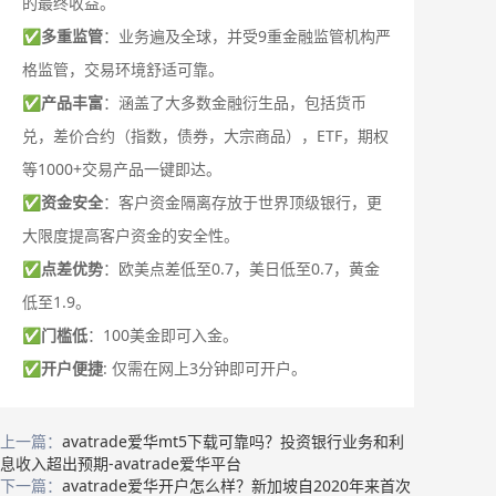
的最终收益。
✅
多重监管
：业务遍及全球，并受9重金融监管机构严
格监管，交易环境舒适可靠。
✅
产品丰富
：涵盖了大多数金融衍生品，包括货币
兑，差价合约（指数，债券，大宗商品），ETF，期权
等1000+交易产品一键即达。
✅
资金安全
：客户资金隔离存放于世界顶级银行，更
大限度提高客户资金的安全性。
✅
点差优势
：欧美点差低至0.7，美日低至0.7，黄金
低至1.9。
✅
门槛低
：100美金即可入金。
✅
开户便捷
: 仅需在网上3分钟即可开户。
上一篇：
avatrade爱华mt5下载可靠吗？投资银行业务和利
息收入超出预期-avatrade爱华平台
下一篇：
avatrade爱华开户怎么样？新加坡自2020年来首次