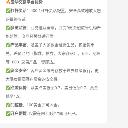
🔥爱华交易平台优势
✅
杠杆灵活
：400:1杠杆灵活配置，安全高效地放大您
的最终收益。
✅
多重监管
：业务遍及全球，并受9重金融监管机构严
格监管，交易环境舒适可靠。
✅
产品丰富
：涵盖了大多数金融衍生品，包括货币
兑，差价合约（指数，债券，大宗商品），ETF，期权
等1000+交易产品一键即达。
✅
资金安全
：客户资金隔离存放于世界顶级银行，更
大限度提高客户资金的安全性。
✅
点差优势
：欧美点差低至0.7，美日低至0.7，黄金
低至1.9。
✅
门槛低
：100美金即可入金。
✅
开户便捷
: 仅需在网上3分钟即可开户。