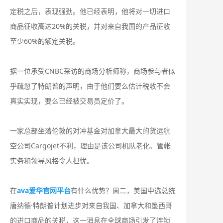
定税之后，表现强劲。他已经表明，他将对一切进口
商品征收高达20%的关税，并对来自我国的产品征收
至少60%的额定关税。
据一位承受CNBC采访的商场分析师称，商场参与者似
乎疏忽了特朗普的声明，由于他们要么估计税收不会
真实实现，要么已经被交易员定价了。
一家总部坐落伦敦的对冲基金对加拿大最大的货运航
空公司Cargojet不利，理由是该公司机队老化、管帐
实务和领导风格令人担忧。
在
ava爱华官网平台
有什么优势？周二，美国中选总统
唐纳德·特朗普计划进步对来自我国、加拿大和墨西哥
的进口商品的关税，这一消息在全球商场引发了连锁