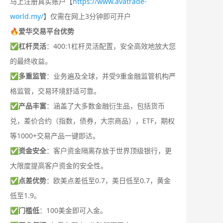
马上注册真实账户【
https://www.avatrade-
world.my/
】仅需在网上3分钟即可开户
🔥爱华交易平台优势
✅
杠杆灵活
：400:1杠杆灵活配置，安全高效地放大您
的最终收益。
✅
多重监管
：业务遍及全球，并受9重金融监管机构严
格监管，交易环境舒适可靠。
✅
产品丰富
：涵盖了大多数金融衍生品，包括货币
兑，差价合约（指数，债券，大宗商品），ETF，期权
等1000+交易产品一键即达。
✅
资金安全
：客户资金隔离存放于世界顶级银行，更
大限度提高客户资金的安全性。
✅
点差优势
：欧美点差低至0.7，美日低至0.7，黄金
低至1.9。
✅
门槛低
：100美金即可入金。