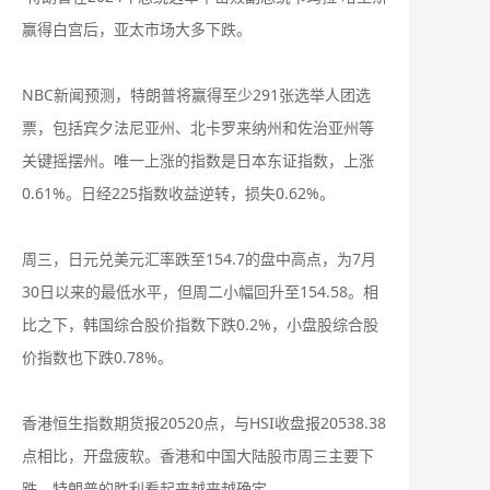
赢得白宫后，亚太市场大多下跌。
NBC新闻预测，特朗普将赢得至少291张选举人团选
票，包括宾夕法尼亚州、北卡罗来纳州和佐治亚州等
关键摇摆州。唯一上涨的指数是日本东证指数，上涨
0.61%。日经225指数收益逆转，损失0.62%。
周三，日元兑美元汇率跌至154.7的盘中高点，为7月
30日以来的最低水平，但周二小幅回升至154.58。相
比之下，韩国综合股价指数下跌0.2%，小盘股综合股
价指数也下跌0.78%。
香港恒生指数期货报20520点，与HSI收盘报20538.38
点相比，开盘疲软。香港和中国大陆股市周三主要下
跌，特朗普的胜利看起来越来越确定。