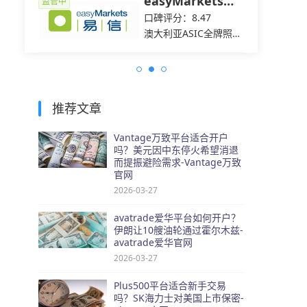
easyMarkets易
监管中
监管中
信
口碑评分：8.47
C全牌照
澳大利亚ASIC全牌照
（MM）
推荐文章
Vantage万致平台适合开户
吗？美元因中东停火希望消退
而提振避险需求-Vantage万致
官网
2026-03-27
avatrade爱华平台如何开户？
伊朗让10艘油轮通过霍尔木兹-
avatrade爱华官网
2026-03-27
Plus500平台适合新手交易
吗？SK海力士对美国上市保密-