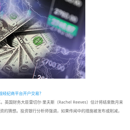
TMGM
Plus500
监管中
口碑评分：9.11
口碑评分：8.2
澳大利亚ASIC全牌照
澳大利亚ASI
（MM）
（MM）
规经纪商平台开户交易？
国财务大臣雷切尔·里夫斯（Rachel Reeves）估计将结束数月来
资的猜想。投资银行分析师强调，如果传闻中的措施被发布或削减，