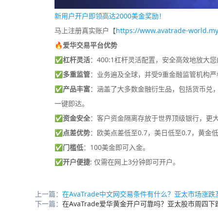
新用户开户即领高达2000美金奖励！
马上注册真实账户【
https://www.avatrade-world.my
🔥爱华交易平台优势
✅
杠杆灵活
：400:1杠杆灵活配置，安全高效地放大
✅
多重监管
：业务遍及全球，并受9重金融监管机构严
✅
产品丰富
：涵盖了大多数金融衍生品，包括货币兑，差
一键即达。
✅
资金安全
：客户资金隔离存放于世界顶级银行，更
✅
点差优势
：欧美点差低至0.7，美日低至0.7，黄金低
✅
门槛低
：100美金即可入金。
✅
开户便捷
: 仅需在网上3分钟即可开户。
上一篇：
在AvaTrade中文网交易条件有什么？亚太市场涨跌互现
下一篇：
在AvaTrade爱华黄金开户可靠吗？亚太股市周四下跌-