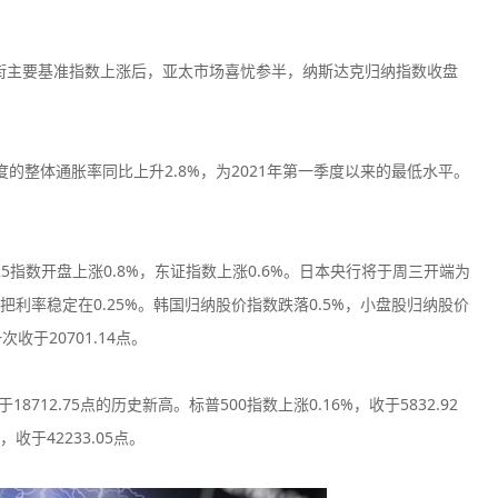
华尔街主要基准指数上涨后，亚太市场喜忧参半，纳斯达克归纳指数收盘
CPT Markets
AvaTrad
的整体通胀率同比上升2.8%，为2021年第一季度以来的最低水平。
监管中
口碑评分：8.81
口碑评分：9.3
英国FCA全牌照
澳大利亚ASI
（MM）
（MM）
225指数开盘上涨0.8%，东证指数上涨0.6%。日本央行将于周三开端为
VT Markets平台
Vantage
监管中
利率稳定在0.25%。韩国归纳股价指数跌落0.5%，小盘股归纳股价
口碑评分：8.52
口碑评分：9.0
澳大利亚ASIC投资资讯
澳大利亚ASI
收于20701.14点。
牌照
（MM）
Exness
Neex
监管中
712.75点的历史新高。标普500指数上涨0.16%，收于5832.92
口碑评分：9.03
口碑评分：8.7
收于42233.05点。
塞浦路斯CYSEC全牌照
澳大利亚ASI
（MM）
（MM）