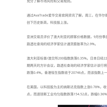
充分了解市场风险和交易规则。
通过AvaTrade爱华交易官网资讯了解，周三，在
创下历史新高，科技股上涨。
亚洲交易员评价了澳大利亚的顾客价格数据，9月份季度
监管中
路透社查询的经济学家估计通货膨胀率为2.9%。
澳大利亚标普/澳交所200指数跌落0.35%。日本日经
监管中
期两天的方针会议，路透社查询的经济学家估计该行将把
跌落0.4%。香港恒生指数收于20746点，而该指数上一次
监管中
在美国，以科技股为主的纳斯达克指数上涨0.78%，收于18
点，而道琼斯工业均匀指数跌落154.52点，跌幅0.36%，