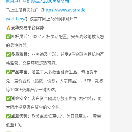
新用户开户即领高达2000美金奖励！
马上注册真实账户【
https://www.avatrade-
world.my/
】仅需在网上3分钟即可开户
🔥爱华交易平台优势
✅
杠杆灵活
：400:1杠杆灵活配置，安全高效地放大您
的最终收益。
✅
多重监管
：业务遍及全球，并受9重金融监管机构严
格监管，交易环境舒适可靠。
✅
产品丰富
：涵盖了大多数金融衍生品，包括货币
兑，差价合约（指数，债券，大宗商品），ETF，期权
等1000+交易产品一键即达。
✅
资金安全
：客户资金隔离存放于世界顶级银行，更
大限度提高客户资金的安全性。
✅
点差优势
：欧美点差低至0.7，美日低至0.7，黄金
低至1.9。