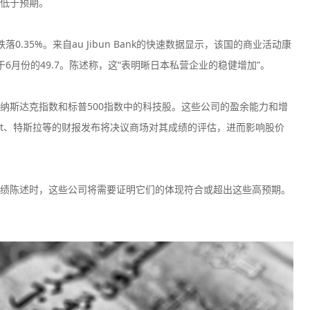
低于预期。
0.35%。来自au Jibun Bank的快速数据显示，该国的商业活动康
于6月份的49.7。陈述称，这“表明晰日本私营企业的稳健增加”。
AvaTrade爱华
Eightca
纳斯达克指数和标普500指数中的科技股。这些公司的盈余能力和增
监管中
口碑评分：9.32
口碑评分：8.9
bet、特斯拉等的财报发布将决议商场对其成绩的评估，进而影响股价
澳大利亚ASIC全牌照
澳大利亚ASI
（MM）
（MM）
Vantage平台
Ec Market
监管中
绩陈述时，这些公司将需要证明它们的体现符合或超出这些高预期。
口碑评分：9.05
口碑评分：9.1
澳大利亚ASIC全牌照
澳大利亚ASI
（MM）
（MM）
Neex
WeTrade
监管中
口碑评分：8.73
口碑评分：8.7
澳大利亚ASIC全牌照
澳大利亚ASI
（MM）
（MM）