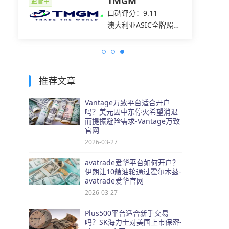
ets易
TMGM
监管中
监管中
7
口碑评分：9.11
C全牌照
澳大利亚ASIC全牌照
（MM）
推荐文章
Vantage万致平台适合开户
吗？美元因中东停火希望消退
而提振避险需求-Vantage万致
官网
2026-03-27
avatrade爱华平台如何开户？
伊朗让10艘油轮通过霍尔木兹-
avatrade爱华官网
2026-03-27
Plus500平台适合新手交易
吗？SK海力士对美国上市保密-