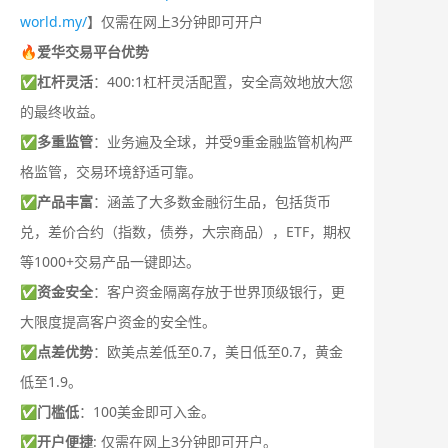
world.my/
】仅需在网上3分钟即可开户
🔥爱华交易平台优势
✅
杠杆灵活
：400:1杠杆灵活配置，安全高效地放大您
的最终收益。
✅
多重监管
：业务遍及全球，并受9重金融监管机构严
格监管，交易环境舒适可靠。
✅
产品丰富
：涵盖了大多数金融衍生品，包括货币
兑，差价合约（指数，债券，大宗商品），ETF，期权
等1000+交易产品一键即达。
✅
资金安全
：客户资金隔离存放于世界顶级银行，更
大限度提高客户资金的安全性。
✅
点差优势
：欧美点差低至0.7，美日低至0.7，黄金
低至1.9。
✅
门槛低
：100美金即可入金。
✅
开户便捷
: 仅需在网上3分钟即可开户。