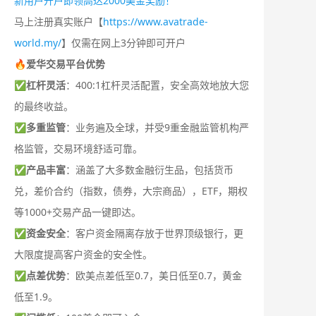
新用户开户即领高达2000美金奖励！
马上注册真实账户【
https://www.avatrade-
world.my/
】仅需在网上3分钟即可开户
🔥爱华交易平台优势
✅
杠杆灵活
：400:1杠杆灵活配置，安全高效地放大您
的最终收益。
✅
多重监管
：业务遍及全球，并受9重金融监管机构严
格监管，交易环境舒适可靠。
✅
产品丰富
：涵盖了大多数金融衍生品，包括货币
兑，差价合约（指数，债券，大宗商品），ETF，期权
等1000+交易产品一键即达。
✅
资金安全
：客户资金隔离存放于世界顶级银行，更
大限度提高客户资金的安全性。
✅
点差优势
：欧美点差低至0.7，美日低至0.7，黄金
低至1.9。