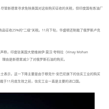
表示，尽管新德里寻求免除美国对这些购买征收的关税，但印度国有炼油厂
品征收25%的“二级”关税。11月下旬，华盛顿还制裁了俄罗斯卢克
）声称，印度驻美国大使维纳伊·莫汉·夸特拉（Vinay Mohan
关税，理由是新德里减少了对俄罗斯石油的购买。
人士表示，这一下降主要是由于穆克什·安巴尼旗下的信实工业的购买
裁于11月底生效之前，信实工业一直是主要的进口国。