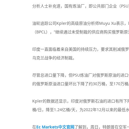
分析人士补充道，国有炼油厂，即公共部门企业（PS
油轮追踪公司Kpler的高级原油分析师Muyu Xu表
（BPCL），“继续通过未受制裁的供应商购买俄罗斯原
印度一直面临着来自美国的持续压力，要求其削减俄罗
乌克兰战争的经济制裁。
尽管总进口量下降，但PSU炼油厂对俄罗斯原油的进
的俄罗斯原油进口量环比下降了约30万桶，至170万桶
Kpler的数据还显示，印度对俄罗斯石油的进口有所下降
桶/日，降至1.24亿桶/天，为2022年12月以来的最低
在
Ec Markets中文官网
了解到，周日，特朗普在空军