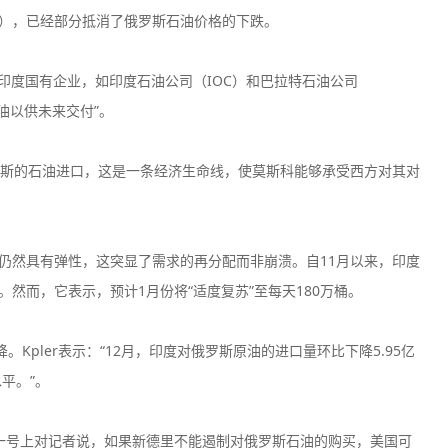
U），已经部分抵消了俄罗斯石油价格的下跌。
示，印度国有企业，如印度石油公司（IOC）和巴拉特石油公司
油以供未来交付”。
斯的石油进口，这是一条经济生命线，使莫斯科能够承受西方对其对
口仍然具有弹性，这突显了需求的再分配而非崩溃。自11月以来，印度
。然而，它表示，预计1月份将“适度复苏”至每天180万桶。
。Kpler表示：“12月，印度对俄罗斯原油的进口量环比下降5.95亿
水平。”。
一号上对记者说，如果新德里不能遏制对俄罗斯石油的购买，美国可