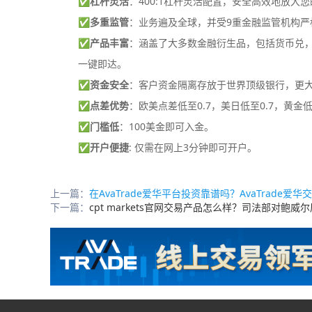
✅
杠杆灵活
：400:1杠杆灵活配置，安全高效地放大
✅
多重监管
：业务遍及全球，并受9重金融监管机构严
✅
产品丰富
：涵盖了大多数金融衍生品，包括货币兑，差
一键即达。
✅
资金安全
：客户资金隔离存放于世界顶级银行，更
✅
点差优势
：欧美点差低至0.7，美日低至0.7，黄金低
✅
门槛低
：100美金即可入金。
✅
开户便捷
: 仅需在网上3分钟即可开户。
上一篇：
在AvaTrade爱华平台投资靠谱吗？AvaTrade爱
下一篇：
cpt markets官网交易产品怎么样？司法部对鲍威尔展