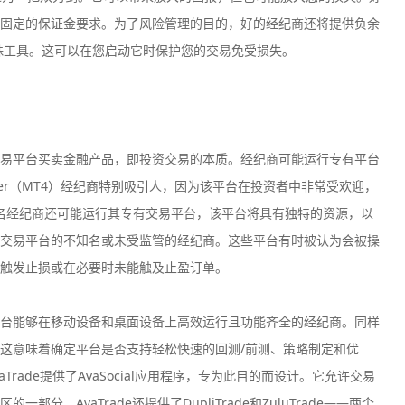
固定的保证金要求。为了风险管理的目的，好的经纪商还将提供负余
t™的特殊工具。这可以在您启动它时保护您的交易免受损失。
易平台买卖金融产品，即投资交易的本质。经纪商可能运行专有平台
ader（MT4）经纪商特别吸引人，因为该平台在投资者中非常受欢迎，
知名经纪商还可能运行其专有交易平台，该平台将具有独特的资源，以
交易平台的不知名或未受监管的经纪商。这些平台有时被认为会被操
触发止损或在必要时未能触及止盈订单。
台能够在移动设备和桌面设备上高效运行且功能齐全的经纪商。同样
这意味着确定平台是否支持轻松快速的回测/前测、策略制定和优
rade提供了AvaSocial应用程序，专为此目的而设计。它允许交易
。AvaTrade还提供了DupliTrade和ZuluTrade——两个