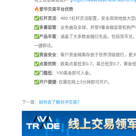
🔥爱华交易平台优势
✅
杠杆灵活
：400:1杠杆灵活配置，安全高效地放大
✅
多重监管
：业务遍及全球，并受9重金融监管机构严
✅
产品丰富
：涵盖了大多数金融衍生品，包括货币兑，差
一键即达。
✅
资金安全
：客户资金隔离存放于世界顶级银行，更
✅
点差优势
：欧美点差低至0.7，美日低至0.7，黄金低
✅
门槛低
：100美金即可入金。
✅
开户便捷
: 仅需在网上3分钟即可开户。
下一篇：
如何去了解对冲交易？