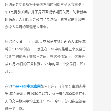
纽约证券交易所将于美国东部时间周三圣诞节前夕下
午1点提前关闭，并于周四圣诞节期间关闭。随着新年
的临近，人们的目光转向了华尔街，看看它是否会举
办令人垂涎的圣诞老人集会。
所谓的反弹——由《股票交易员年鉴》创始人耶鲁·赫
希于1972年创造——发生在一年中的最后五个交易日
和新年的前两个交易日之间。在这种情况下，这将是
从12月24日的开盘钟到2026年的第二个交易日，即1
月5日。
在
VTmarkets中文官网
如何开户？《年鉴》主编杰弗
里·赫希表示，自1950年以来，标准普尔500指数在七
天的交易期内平均上涨了1.3%，今年，该指数应该会
进一步上涨。