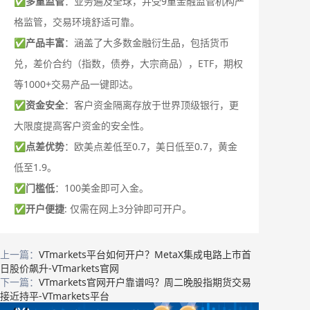
✅
多重监管
：业务遍及全球，并受9重金融监管机构严
格监管，交易环境舒适可靠。
✅
产品丰富
：涵盖了大多数金融衍生品，包括货币
兑，差价合约（指数，债券，大宗商品），ETF，期权
等1000+交易产品一键即达。
✅
资金安全
：客户资金隔离存放于世界顶级银行，更
大限度提高客户资金的安全性。
✅
点差优势
：欧美点差低至0.7，美日低至0.7，黄金
低至1.9。
✅
门槛低
：100美金即可入金。
✅
开户便捷
: 仅需在网上3分钟即可开户。
上一篇：
VTmarkets平台如何开户？MetaX集成电路上市首
日股价飙升-VTmarkets官网
下一篇：
VTmarkets官网开户靠谱吗？周二晚股指期货交易
接近持平-VTmarkets平台