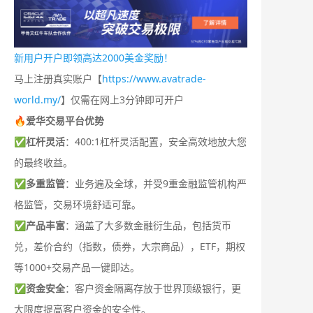
新用户开户即领高达2000美金奖励！
马上注册真实账户【
https://www.avatrade-
world.my/
】仅需在网上3分钟即可开户
🔥爱华交易平台优势
✅
杠杆灵活
：400:1杠杆灵活配置，安全高效地放大您
的最终收益。
✅
多重监管
：业务遍及全球，并受9重金融监管机构严
格监管，交易环境舒适可靠。
✅
产品丰富
：涵盖了大多数金融衍生品，包括货币
兑，差价合约（指数，债券，大宗商品），ETF，期权
等1000+交易产品一键即达。
✅
资金安全
：客户资金隔离存放于世界顶级银行，更
大限度提高客户资金的安全性。