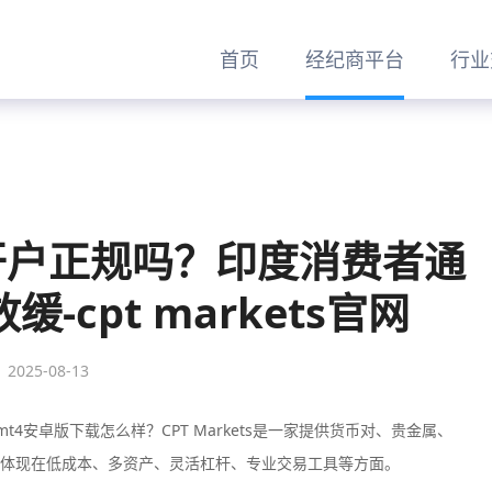
首页
经纪商平台
行业
平台开户正规吗？印度消费者通
-cpt markets官网
2025-08-13
网mt4安卓版下载怎么样？CPT Markets是一家提供货币对、贵金属、
体现在低成本、多资产、灵活杠杆、专业交易工具等方面。