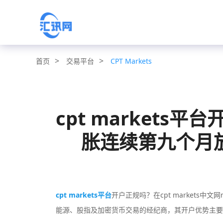
>
>
交易平台
CPT Markets
首页
cpt markets
胀连续第九个月放缓
cpt markets平台
开户正规吗？在cpt markets中文
能源、股指及加密货币交易的经纪商，其开户优势主要