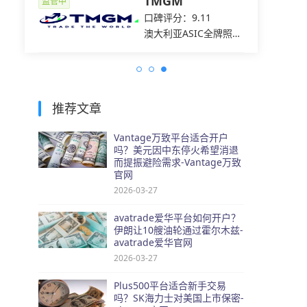
ets易
TMGM
监管中
监管中
7
口碑评分：9.11
C全牌照
澳大利亚ASIC全牌照
（MM）
推荐文章
Vantage万致平台适合开户
吗？美元因中东停火希望消退
而提振避险需求-Vantage万致
官网
2026-03-27
avatrade爱华平台如何开户？
伊朗让10艘油轮通过霍尔木兹-
avatrade爱华官网
2026-03-27
Plus500平台适合新手交易
吗？SK海力士对美国上市保密-