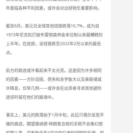
年面临各种不利因素，或许会对出财物生重要影响。
截至6月，美元兑全球其他钱银跌落10.7%，成为自
1973年尼克松打破布雷顿森林金本位制以来最糟糕的
上半年。在底部，该钱银跌至2022年2月以来的最低
点。
前方的路途或许看起来不太光亮。这是因为许多相同
的因素——方针动摇、债务和赤字胀大以及美联储或
许降息，仅举几例——或许会在出资者寻求其他避险
途径时留在他们的脑海中。
事实上，美元的跌落始于1月中旬，此后只偶尔呈现平
缓的痕迹。期望唐纳德·特朗普总统的关税不会像幻想
的那么高，这有助于在4月中旬引发时间短的反弹，但