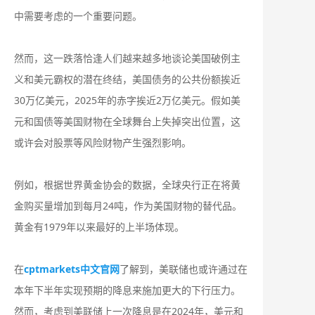
中需要考虑的一个重要问题。
然而，这一跌落恰逢人们越来越多地谈论美国破例主
义和美元霸权的潜在终结，美国债务的公共份额挨近
30万亿美元，2025年的赤字挨近2万亿美元。假如美
元和国债等美国财物在全球舞台上失掉突出位置，这
或许会对股票等风险财物产生强烈影响。
例如，根据世界黄金协会的数据，全球央行正在将黄
金购买量增加到每月24吨，作为美国财物的替代品。
黄金有1979年以来最好的上半场体现。
在
cptmarkets中文官网
了解到，美联储也或许通过在
本年下半年实现预期的降息来施加更大的下行压力。
然而，考虑到美联储上一次降息是在2024年，美元和