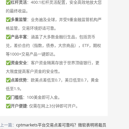
✅
杠杆灵活
：400:1杠杆灵活配置，安全高效地放大您
的最终收益。
✅
多重监管
：业务遍及全球，并受9重金融监管机构严
格监管，交易环境舒适可靠。
✅
产品丰富
：涵盖了大多数金融衍生品，包括货币
兑，差价合约（指数，债券，大宗商品），ETF，期权
等1000+交易产品一键即达。
✅
资金安全
：客户资金隔离存放于世界顶级银行，更
大限度提高客户资金的安全性。
✅
点差优势
：欧美点差低至0.7，美日低至0.7，黄金
低至1.9。
✅
门槛低
：100美金即可入金。
✅
开户便捷
: 仅需在网上3分钟即可开户。
上一篇：
cptmarkets平台交易点差可靠吗？微软表明将裁员