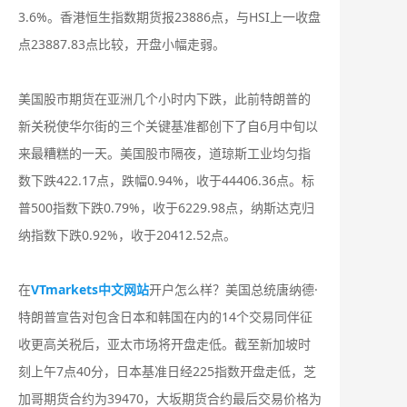
3.6%。香港恒生指数期货报23886点，与HSI上一收盘
点23887.83点比较，开盘小幅走弱。
美国股市期货在亚洲几个小时内下跌，此前特朗普的
新关税使华尔街的三个关键基准都创下了自6月中旬以
来最糟糕的一天。美国股市隔夜，道琼斯工业均匀指
数下跌422.17点，跌幅0.94%，收于44406.36点。标
普500指数下跌0.79%，收于6229.98点，纳斯达克归
纳指数下跌0.92%，收于20412.52点。
在
VTmarkets中文网站
开户怎么样？美国总统唐纳德·
特朗普宣告对包含日本和韩国在内的14个交易同伴征
收更高关税后，亚太市场将开盘走低。截至新加坡时
刻上午7点40分，日本基准日经225指数开盘走低，芝
加哥期货合约为39470，大坂期货合约最后交易价格为