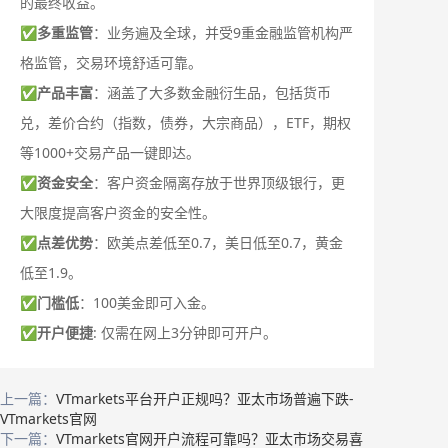
的最终收益。
✅
多重监管
：业务遍及全球，并受9重金融监管机构严
格监管，交易环境舒适可靠。
✅
产品丰富
：涵盖了大多数金融衍生品，包括货币
兑，差价合约（指数，债券，大宗商品），ETF，期权
等1000+交易产品一键即达。
✅
资金安全
：客户资金隔离存放于世界顶级银行，更
大限度提高客户资金的安全性。
✅
点差优势
：欧美点差低至0.7，美日低至0.7，黄金
低至1.9。
✅
门槛低
：100美金即可入金。
✅
开户便捷
: 仅需在网上3分钟即可开户。
上一篇：
VTmarkets平台开户正规吗？亚太市场普遍下跌-
VTmarkets官网
下一篇：
VTmarkets官网开户流程可靠吗？亚太市场交易喜