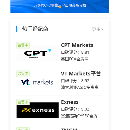
热门经纪商
更多>
p易汇
CPT Markets
监管中
监管中
4
口碑评分：8.81
C全牌照
英国FCA全牌照
（MM）
s
VT Markets平台
监管中
监管中
8
口碑评分：8.52
C全牌照
澳大利亚ASIC投资资讯
牌照
平台
Exness
监管中
监管中
2
口碑评分：9.03
C机构交易
塞浦路斯CYSEC全牌照
（MM）