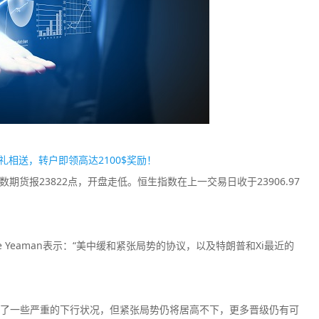
Plus500
easyMark
监管中
信
口碑评分：8.2
口碑评分：8.4
澳大利亚ASIC全牌照
澳大利亚ASI
（MM）
（MM）
户豪礼相送，转户即领高达2100$奖励！
数期货报23822点，开盘走低。恒生指数在上一交易日收于23906.97
 Yeaman表示：“美中缓和紧张局势的协议，以及特朗普和Xi最近的
了一些严重的下行状况，但紧张局势仍将居高不下，更多晋级仍有可