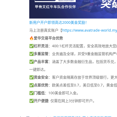
新用户开户即领高达2000美金奖励！
马上注册真实账户【
https://www.avatrade-world.my
🔥爱华交易平台优势
✅
杠杆灵活
：400:1杠杆灵活配置，安全高效地放大
✅
多重监管
：业务遍及全球，并受9重金融监管机构严
✅
产品丰富
：涵盖了大多数金融衍生品，包括货币兑，差
一键即达。
✅
资金安全
：客户资金隔离存放于世界顶级银行，更
✅
点差优势
：欧美点差低至0.7，美日低至0.7，黄金低
✅
门槛低
：100美金即可入金。
✅
开户便捷
: 仅需在网上3分钟即可开户。