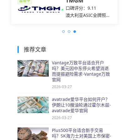
ets易
TMGM
监管中
监管中
7
口碑评分：9.11
C全牌照
澳大利亚ASIC全牌照
（MM）
推荐文章
Vantage万致平台适合开户
吗？美元因中东停火希望消退
而提振避险需求-Vantage万致
官网
2026-03-27
avatrade爱华平台如何开户？
伊朗让10艘油轮通过霍尔木兹-
avatrade爱华官网
2026-03-27
Plus500平台适合新手交易
吗？SK海力士对美国上市保密-