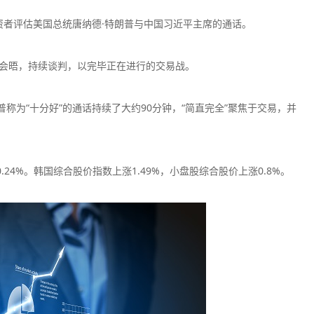
因投资者评估美国总统唐纳德·特朗普与中国习近平主席的通话。
快会晤，持续谈判，以完毕正在进行的交易战。
AvaTrade爱华
Eightca
特朗普称为“十分好”的通话持续了大约90分钟，“简直完全”聚焦于交易，并
监管中
口碑评分：9.32
口碑评分：8.9
澳大利亚ASIC全牌照
澳大利亚ASI
（MM）
（MM）
.24%。韩国综合股价指数上涨1.49%，小盘股综合股价上涨0.8%。
Vantage平台
Ec Market
监管中
口碑评分：9.05
口碑评分：9.1
澳大利亚ASIC全牌照
澳大利亚ASI
（MM）
（MM）
Neex
WeTrade
监管中
口碑评分：8.73
口碑评分：8.7
澳大利亚ASIC全牌照
澳大利亚ASI
（MM）
（MM）