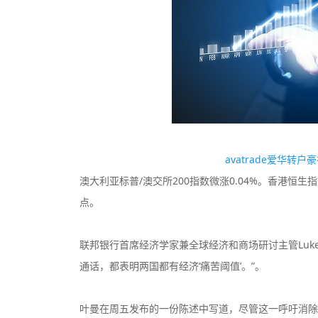
TMGM
监管中
监管中
口碑评分：9.11
澳大利亚ASIC全牌照
（MM）
avatrade爱华转
澳大利亚标普/澳交所200指数微涨0.04%。香港恒生指
点。
联邦银行首席经济学家兼全球经济和商场研讨主管Luke
通话，都表明两国都有经济‘痛苦阈值’。”。
叶曼在周五发布的一份陈述中写道，尽管这一呼吁消除