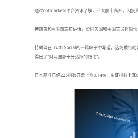
通过cptmarkets平台资讯了解，亚太股市高开，
特朗普和Xi周四宣布讲话，赞同美国和中国官员将很
CPT Markets
特朗普在Truth Social的一篇帖子中写道，这场被
监管中
监管中
口碑评分：8.81
得出了“对两国都十分活跃的结论”。
英国FCA全牌照
（MM）
日本基准日经225指数开盘上涨0.14%，东证指数上涨0
VT Markets平台
监管中
监管中
口碑评分：8.52
澳大利亚ASIC投资资讯
牌照
Exness
监管中
监管中
口碑评分：9.03
塞浦路斯CYSEC全牌照
（MM）