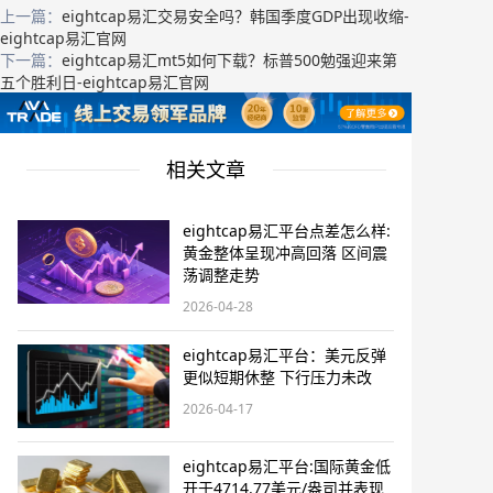
上一篇：
eightcap易汇交易安全吗？韩国季度GDP出现收缩-
eightcap易汇官网
下一篇：
eightcap易汇mt5如何下载？标普500勉强迎来第
五个胜利日-eightcap易汇官网
相关文章
eightcap易汇平台点差怎么样:
黄金整体呈现冲高回落 区间震
荡调整走势
2026-04-28
eightcap易汇平台：美元反弹
更似短期休整 下行压力未改
2026-04-17
eightcap易汇平台:国际黄金低
开于4714.77美元/盎司并表现