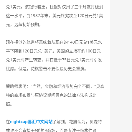
兑1美元。该银行着重，钱银对仅用了三个月就打破到
这一水平，到1987年末，美元终究跌至120日元兑1美
元，远超初始预期。
现在相似的轨道将意味着从现在的140日元兑1美元水
平下降到120日元兑1美元，美国的立场在约100日元
兑1美元时产生转变，并在低于75日元兑1美元时引发
忧虑。但是，花旗警告不要假设历史会重演。
策略师表明："当然，金融和经济形势完全不同，"贝森
特的商场布景与原协议期间贝克的法律方法构成比
照。
在
eightcap易汇中文网站
了解到，花旗认为，贝森特
或许不会直接干预钱银商场，而是专注于结构性调