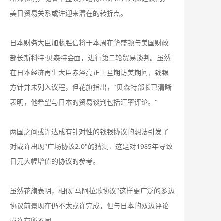
美日贸易关系或许迎来潜在的转折点。
日本财务大臣加藤胜信将于本周在华盛顿与美国财政
部长斯科特·贝森特会面，进行第二轮贸易谈判。虽然
在日本经济再生大臣赤泽亮正上星期访美期间，钱银
方针并未列入议程，但花旗指出，"贝森特部长已清晰
表明，他希望与日本的贸易谈判包括汇率评论。"
两国之间或许达成有针对性的钱银协议的想法引发了
对或许出现"广场协议2.0"的猜测，这是对1985年导致
日元大幅增值的协议的参考。
虽然花旗表明，相似"马阿拉歌协议"这样更广泛的多边
协议前景现在仍不太或许完成，但与日本的双边评论
或许有所不同。