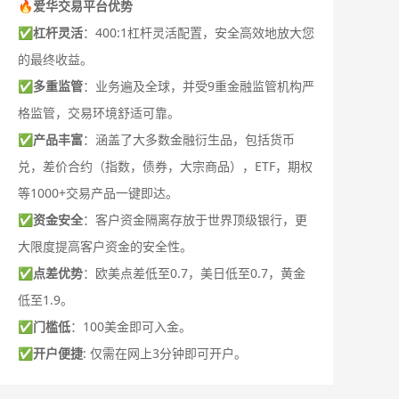
🔥爱华交易平台优势
✅
杠杆灵活
：400:1杠杆灵活配置，安全高效地放大您
的最终收益。
✅
多重监管
：业务遍及全球，并受9重金融监管机构严
格监管，交易环境舒适可靠。
✅
产品丰富
：涵盖了大多数金融衍生品，包括货币
兑，差价合约（指数，债券，大宗商品），ETF，期权
等1000+交易产品一键即达。
✅
资金安全
：客户资金隔离存放于世界顶级银行，更
大限度提高客户资金的安全性。
✅
点差优势
：欧美点差低至0.7，美日低至0.7，黄金
低至1.9。
✅
门槛低
：100美金即可入金。
✅
开户便捷
: 仅需在网上3分钟即可开户。