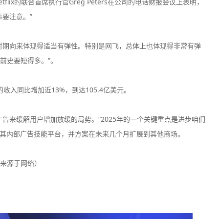
ix的联合首席执行官Greg Peters在公司的电话财报会议上表明，
要注意。”
时期向来体现得适当有弹性。特别是网飞，总体上也体现得非常有弹
前史要短得多。”。
的收入同比增加近13%，到达105.4亿美元。
依托广告来缓解用户增加放缓的局势。“2025年的一个关键重点是进步咱们
了其内部广告技能平台，并方案在未来几个月扩展到其他商场。
来源于网络）