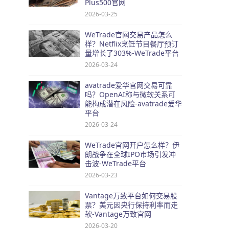
Plus500官网
2026-03-25
WeTrade官网交易产品怎么
样？Netflix烹饪节目餐厅预订
量增长了303%-WeTrade平台
2026-03-24
avatrade爱华官网交易可靠
吗？OpenAI称与微软关系可
能构成潜在风险-avatrade爱华
平台
2026-03-24
WeTrade官网开户怎么样？伊
朗战争在全球IPO市场引发冲
击波-WeTrade平台
2026-03-23
Vantage万致平台如何交易股
票？美元因央行保持利率而走
软-Vantage万致官网
2026-03-20