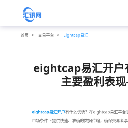
>
>
交易平台
Eightcap易汇
首页
eightcap易汇开
主要盈利表现-e
eightcap易汇开户
有什么优势？在eightcap易汇平
市场条件下提供快速、准确的数据传输，确保交易者享