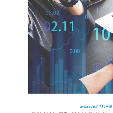
TMGM
监管中
监管中
口碑评分：9.11
澳大利亚ASIC全牌照
（MM）
avatrade爱华转