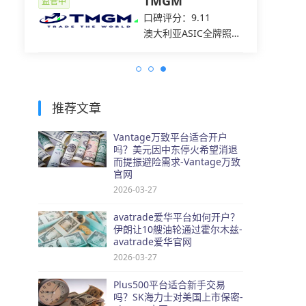
ets易
TMGM
监管中
监管中
7
口碑评分：9.11
C全牌照
澳大利亚ASIC全牌照
（MM）
推荐文章
Vantage万致平台适合开户
吗？美元因中东停火希望消退
而提振避险需求-Vantage万致
官网
2026-03-27
avatrade爱华平台如何开户？
伊朗让10艘油轮通过霍尔木兹-
avatrade爱华官网
2026-03-27
Plus500平台适合新手交易
吗？SK海力士对美国上市保密-