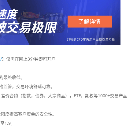
/
】仅需在网上3分钟即可开户
您的最终收益。
格监管，交易环境舒适可靠。
价合约（指数，债券，大宗商品），ETF，期权等1000+交易产品
大限度提高客户资金的安全性。
至1.9。