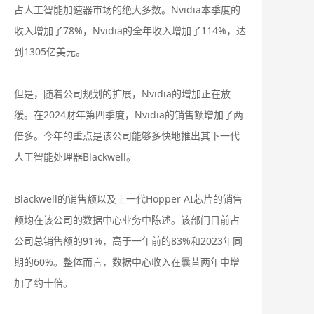
占人工智能加速器市场的绝大多数。Nvidia本季度的
收入增加了78%，Nvidia的全年收入增加了114%，达
到1305亿美元。
但是，随着公司规划的扩展，Nvidia的增加正在放
缓。在2024财年第四季度，Nvidia的销售额增加了两
倍多。今年的重点是该公司能够多快地推出其下一代
人工智能处理器Blackwell。
Blackwell的销售额以及上一代Hopper AI芯片的销售
额均在该公司的数据中心业务中陈述。该部门目前占
公司总销售额的91%，高于一年前的83%和2023年同
期的60%。整体而言，数据中心收入在曩昔两年中增
加了约十倍。