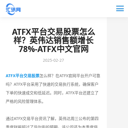
ATFX平台交易股票怎么
样？英伟达销售额增长
78%-ATFX中文官网
2025-02-27
ATFX平台交易股票
怎么样？在ATFX官网平台开户可靠
吗？ATFX平台采用了快速的交易执行系统，确保客户
下单的快速成交和低延迟。同时，ATFX平台还建立了
严格的风险管理体系。
通过ATFX交易平台资讯了解，英伟达周三公布的第四
季度财报超过了华尔街的预期。该公司还为本季度供