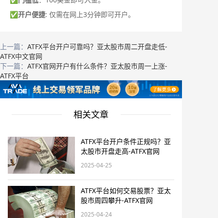
✅
开户便捷
: 仅需在网上3分钟即可开户。
上一篇：
ATFX平台开户可靠吗？亚太股市周二开盘走低-
ATFX中文官网
下一篇：
ATFX官网开户有什么条件？亚太股市周一上涨-
ATFX平台
相关文章
ATFX平台开户条件正规吗？亚
太股市开盘走高-ATFX官网
2025-04-25
ATFX平台如何交易股票？亚太
股市周四攀升-ATFX官网
2025-04-24