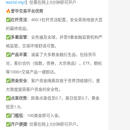
world.my/
】仅需在网上3分钟即可开户
🔥爱华交易平台优势
✅
杠杆灵活
：400:1杠杆灵活配置，安全高效地放大您
的最终收益。
✅
多重监管
：业务遍及全球，并受9重金融监管机构严
格监管，交易环境舒适可靠。
✅
产品丰富
：涵盖了大多数金融衍生品，包括货币
兑，差价合约（指数，债券，大宗商品），ETF，期权
等1000+交易产品一键即达。
✅
资金安全
：客户资金隔离存放于世界顶级银行，更
大限度提高客户资金的安全性。
✅
点差优势
：欧美点差低至0.7，美日低至0.7，黄金
低至1.9。
✅
门槛低
：100美金即可入金。
✅
开户便捷
: 仅需在网上3分钟即可开户。