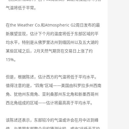
气温将低于平常。
在the Weather Co.和Atmospheric G2周日发布的最
新展望显现，估计下个月的温度将低于东部区域的平
均水平，特别是从佛罗里达州到缅因州以及五大湖的
某些区域之后，2月天然气期货在交易日上涨了约
15%。
但是，根据陈述，估计西方的气温将低于平均水平。
值得注意的是，“四角”区域——美国由科罗拉多州西南
角、犹他州东南角、亚利桑那州东北角和新墨西哥州
西北角组成的区域——估计将最高高于平均水平。
该陈述还表示，东部较冷的气温或许会在月中达到峰
值，与美国东部整个月的猜测比较，或许“远低于平均