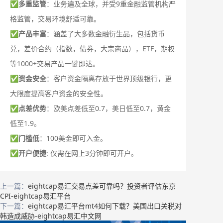
✅
多重监管
：业务遍及全球，并受9重金融监管机构严
格监管，交易环境舒适可靠。
✅
产品丰富
：涵盖了大多数金融衍生品，包括货币
兑，差价合约（指数，债券，大宗商品），ETF，期权
等1000+交易产品一键即达。
✅
资金安全
：客户资金隔离存放于世界顶级银行，更
大限度提高客户资金的安全性。
✅
点差优势
：欧美点差低至0.7，美日低至0.7，黄金
低至1.9。
✅
门槛低
：100美金即可入金。
✅
开户便捷
: 仅需在网上3分钟即可开户。
上一篇：
eightcap易汇交易点差可靠吗？投资者评估东京
CPI-eightcap易汇平台
下一篇：
eightcap易汇平台mt4如何下载？美国出口关税对
韩造成威胁-eightcap易汇中文网