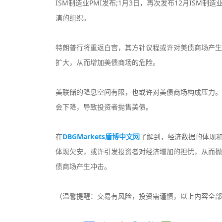
ISM制造业PMI发布;1月3日，再次发布12月ISM
演的组织。
特朗普行将重返白宫，其方针议程或许对美债商场产生
扩大，从而增加美债商场的危险。
美联储的降息空间有限，也或许对美债商场构成压力。
会下降，导致投资者抛售美债。
在
DBGMarkets盾博中文网
了解到，经济数据的体现
体现欠安，或许引发投资者对经济增加的担忧，从而抛
债商场产生冲击。
（温馨提醒：交易有风险，投资需谨慎，以上内容全部