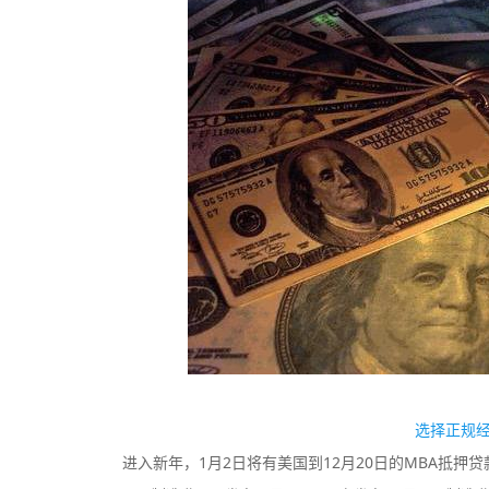
TMGM
监管中
监管中
口碑评分：9.11
澳大利亚ASIC全牌照
（MM）
选择正规
进入新年，1月2日将有美国到12月20日的MBA抵押贷