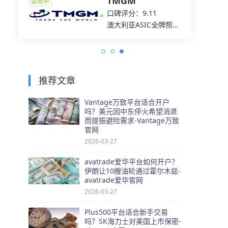
ets易
TMGM
监管中
监管中
7
口碑评分：9.11
C全牌照
澳大利亚ASIC全牌照
（MM）
推荐文章
Vantage万致平台适合开户
吗？美元因中东停火希望消退
而提振避险需求-Vantage万致
官网
2026-03-27
avatrade爱华平台如何开户？
伊朗让10艘油轮通过霍尔木兹-
avatrade爱华官网
2026-03-27
Plus500平台适合新手交易
吗？SK海力士对美国上市保密-