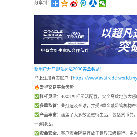
分享到：
新用户开户即领高达2000美金奖励！
马上注册真实账户【
https://www.avatrade-world.my
🔥爱华交易平台优势
✅
杠杆灵活
：400:1杠杆灵活配置，安全高效地放大
✅
多重监管
：业务遍及全球，并受9重金融监管机构严
✅
产品丰富
：涵盖了大多数金融衍生品，包括货币兑，差
一键即达。
✅
资金安全
：客户资金隔离存放于世界顶级银行，更