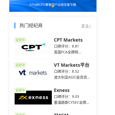
热门经纪商
更多>
p易汇
CPT Markets
监管中
监管中
4
口碑评分：8.81
C全牌照
英国FCA全牌照
（MM）
s
VT Markets平台
监管中
监管中
8
口碑评分：8.52
C全牌照
澳大利亚ASIC投资资讯
牌照
平台
Exness
监管中
监管中
2
口碑评分：9.03
C机构交易
塞浦路斯CYSEC全牌照
（MM）