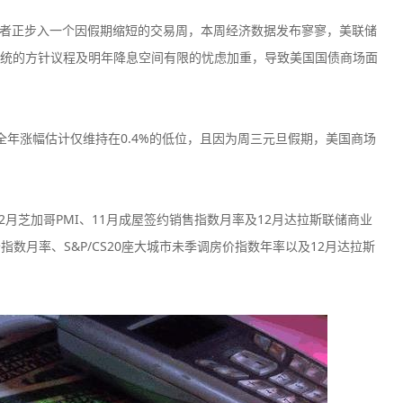
券投资者正步入一个因假期缩短的交易周，本周经济数据发布寥寥，美联储
统的方针议程及明年降息空间有限的忧虑加重，导致美国国债商场面
AvaTrade爱华
Eightca
，全年涨幅估计仅维持在0.4%的低位，且因为周三元旦假期，美国商场
监管中
口碑评分：9.32
口碑评分：8.9
澳大利亚ASIC全牌照
澳大利亚ASI
（MM）
（MM）
2月芝加哥PMI、11月成屋签约销售指数月率及12月达拉斯联储商业
Vantage平台
Ec Market
监管中
价指数月率、S&P/CS20座大城市未季调房价指数年率以及12月达拉斯
口碑评分：9.05
口碑评分：9.1
澳大利亚ASIC全牌照
澳大利亚ASI
（MM）
（MM）
Neex
WeTrade
监管中
口碑评分：8.73
口碑评分：8.7
澳大利亚ASIC全牌照
澳大利亚ASI
（MM）
（MM）