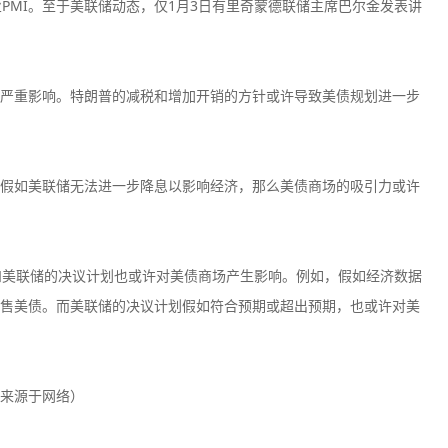
制造业PMI。至于美联储动态，仅1月3日有里奇蒙德联储主席巴尔金发表讲
严重影响。特朗普的减税和增加开销的方针或许导致美债规划进一步
假如美联储无法进一步降息以影响经济，那么美债商场的吸引力或许
和美联储的决议计划也或许对美债商场产生影响。例如，假如经济数据
售美债。而美联储的决议计划假如符合预期或超出预期，也或许对美
来源于网络）