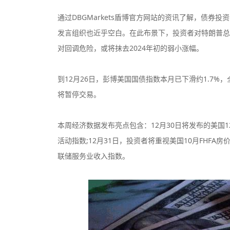
通过DBGMarkets盾博官方网站的资讯了解，债
发言组织也近乎空白。在此布景下，投资者对特朗普总
对回调危险，或将抹去2024年初的弱小涨幅。
CPT Markets
到12月26日，彭博美国国债指数本月已下滑约1.7%
监管中
监管中
口碑评分：8.81
将暂停交易。
英国FCA全牌照
（MM）
本周经济数据发布亮点包含：12月30日将发布的美国1
VT Markets平台
监管中
监管中
活动指数;12月31日，投资者将重视美国10月FHFA房
口碑评分：8.52
澳大利亚ASIC投资资讯
联储服务业收入指数。
牌照
Exness
监管中
监管中
口碑评分：9.03
塞浦路斯CYSEC全牌照
（MM）