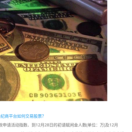
Plus500
easyMark
监管中
信
口碑评分：8.2
口碑评分：8.4
澳大利亚ASIC全牌照
澳大利亚ASI
（MM）
（MM）
经纪商平台如何交易股票？
款申请活动指数、到12月28日的初请赋闲金人数(单位：万)及12月