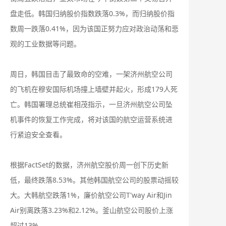
盘走低。韩国归纳股价指数跌落0.3%，而归纳股价指
数周一跌落0.41%，因为该国正努力应对政治动荡和悲
观的工业数据等问题。
周日，韩国目击了最致命的空难，一架济州航空公司
的飞机在穆安国际机场撞上墙壁并起火，形成179人死
亡。韩国署理总统崔相茂指示，一旦济州航空公司坠
机事件的恢复工作完成，将对该国的航空运营系统进
行紧迫安全查看。
根据FactSet的数据，济州航空股价周一创下历史新
低，最终跌落8.53%。其他韩国航空公司的股票动摇较
大。大韩航空跌落1%，廉价航空公司T'way Air和Jin
Air别离跌落3.23%和2.12%。釜山航空公司股价上涨
超过13%。