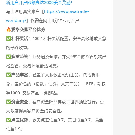
新用户开户即领高达2000美金奖励！
马上注册真实账户【
https://www.avatrade-
world.my/
】仅需在网上3分钟即可开户
🔥爱华交易平台优势
✅
杠杆灵活
：400:1杠杆灵活配置，安全高效地放大您
的最终收益。
✅
多重监管
：业务遍及全球，并受9重金融监管机构严
格监管，交易环境舒适可靠。
✅
产品丰富
：涵盖了大多数金融衍生品，包括货币
兑，差价合约（指数，债券，大宗商品），ETF，期权
等1000+交易产品一键即达。
✅
资金安全
：客户资金隔离存放于世界顶级银行，更
大限度提高客户资金的安全性。
✅
点差优势
：欧美点差低至0.7，美日低至0.7，黄金
低至1.9。