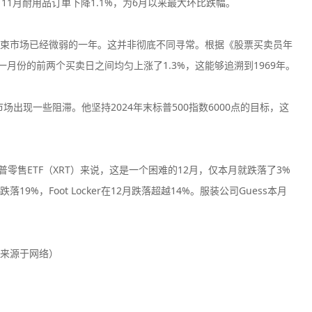
外，11月耐用品订单下降1.1%，为6月以来最大环比跌幅。
束市场已经微弱的一年。这并非彻底不同寻常。根据《股票买卖员年
月份的前两个买卖日之间均匀上涨了1.3%，这能够追溯到1969年。
天市场出现一些阻滞。他坚持2024年末标普500指数6000点的目标，这
普零售ETF（XRT）来说，这是一个困难的12月，仅本月就跌落了3%
s跌落19%，Foot Locker在12月跌落超越14%。服装公司Guess本月
来源于网络）