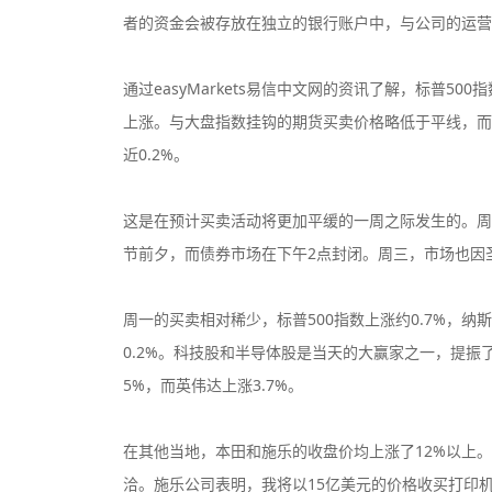
者的资金会被存放在独立的银行账户中，与公司的运营
通过easyMarkets易信中文网的资讯了解，标普
上涨。与大盘指数挂钩的期货买卖价格略低于平线，而
近0.2%。
监管中
这是在预计买卖活动将更加平缓的一周之际发生的。周
节前夕，而债券市场在下午2点封闭。周三，市场也因
监管中
周一的买卖相对稀少，标普500指数上涨约0.7%，纳
0.2%。科技股和半导体股是当天的大赢家之一，提振
5%，而英伟达上涨3.7%。
监管中
在其他当地，本田和施乐的收盘价均上涨了12%以上
洽。施乐公司表明，我将以15亿美元的价格收买打印