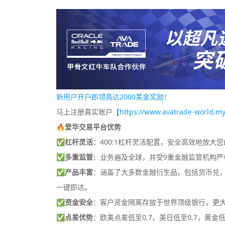
新用户开户即领高达2000美金奖励！
马上注册真实账户【
https://www.avatrade-world.my
🔥爱华交易平台优势
✅
杠杆灵活
：400:1杠杆灵活配置，安全高效地放大
✅
多重监管
：业务遍及全球，并受9重金融监管机构严
✅
产品丰富
：涵盖了大多数金融衍生品，包括货币兑，差
一键即达。
✅
资金安全
：客户资金隔离存放于世界顶级银行，更
✅
点差优势
：欧美点差低至0.7，美日低至0.7，黄金低