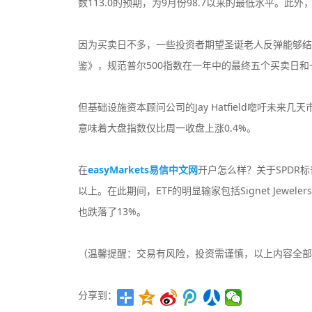
数113.0的预期，为9月份98.7以来的最低水平。此
因为买卖日不多，一些投资者期望圣诞老人反弹能够结
鉴》，规范普尔500指数在一年中的最终五个买卖日和一
但基础设施资本顾问公司的Jay Hatfield唿吁未来几
意味着大盘指数仅比周一收盘上涨0.4%。
在
easyMarkets易信中文网
开户怎么样？关于SPDR标
以上。在此期间，ETF的明显输家包括Signet Jeweler
也跌落了13%。
（温馨提醒：交易有风险，投资需谨慎，以上内容全部
分享到：