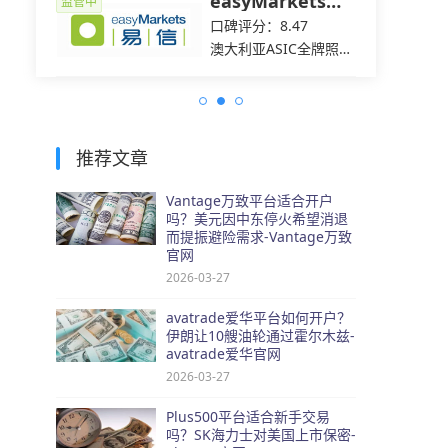
easyMarkets易
监管中
监管中
信
口碑评分：8.47
C全牌照
澳大利亚ASIC全牌照
（MM）
推荐文章
Vantage万致平台适合开户
吗？美元因中东停火希望消退
而提振避险需求-Vantage万致
官网
2026-03-27
avatrade爱华平台如何开户？
伊朗让10艘油轮通过霍尔木兹-
avatrade爱华官网
2026-03-27
Plus500平台适合新手交易
吗？SK海力士对美国上市保密-