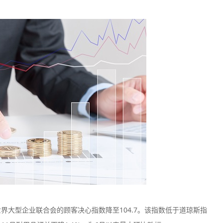
TMGM
Plus500
监管中
口碑评分：9.11
口碑评分：8.2
澳大利亚ASIC全牌照
澳大利亚ASI
（MM）
（MM）
界大型企业联合会的顾客决心指数降至104.7。该指数低于道琼斯指