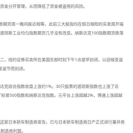
资金分开管理，从而降低了资金被盗用的风险。
500指数期货周一晚间挨近相等，此前三大股指均在假日缩短的买卖周开端
道琼斯工业均匀指数期货几乎没有改变。纳斯达克100指数期货跌落
CPT Markets
AvaTrad
监管中
口碑评分：8.81
口碑评分：9.3
二，纽约证券买卖所在美国东部时刻下午1点提早封闭，以迎候圣诞
英国FCA全牌照
澳大利亚ASI
（MM）
（MM）
圣诞节而封闭。
VT Markets平台
Vantage
监管中
口碑评分：8.52
口碑评分：9.0
斯达克综合指数收盘上涨约1%。30只股票的道琼斯指数也上涨了近
澳大利亚ASIC投资资讯
澳大利亚ASI
牌照
（MM）
了标普500指数和纳斯达克指数。元平台上涨超越2%，博通上涨超越
Exness
Neex
监管中
口碑评分：9.03
口碑评分：8.7
塞浦路斯CYSEC全牌照
澳大利亚ASI
。这家日本轿车制造商宣告，已与日本轿车制造商日产正式进行兼并商
（MM）
（MM）
机制造商利盟。