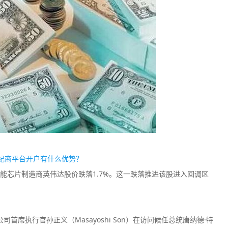
TMGM
Plus500
监管中
口碑评分：9.11
口碑评分：8.2
澳大利亚ASIC全牌照
澳大利亚ASI
（MM）
（MM）
纪商平台开户有什么优势？
能芯片制造商英伟达股价跌落1.7%。这一跌落推进该股进入回调区
该公司首席执行官孙正义（Masayoshi Son）在访问候任总统唐纳德·特