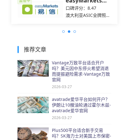
easyMarkets易
监管中
监管中
信
口碑评分：8.47
C全牌照
澳大利亚ASIC全牌照
（MM）
推荐文章
Vantage万致平台适合开户
吗？美元因中东停火希望消退
而提振避险需求-Vantage万致
官网
2026-03-27
avatrade爱华平台如何开户？
伊朗让10艘油轮通过霍尔木兹-
avatrade爱华官网
2026-03-27
Plus500平台适合新手交易
吗？SK海力士对美国上市保密-