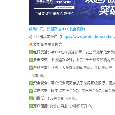
新用户开户即领高达2000美金奖励！
马上注册真实账户【
https://www.avatrade-world.my
🔥爱华交易平台优势
✅
杠杆灵活
：400:1杠杆灵活配置，安全高效地放大
✅
多重监管
：业务遍及全球，并受9重金融监管机构严
✅
产品丰富
：涵盖了大多数金融衍生品，包括货币兑，差
一键即达。
✅
资金安全
：客户资金隔离存放于世界顶级银行，更
✅
点差优势
：欧美点差低至0.7，美日低至0.7，黄金低
✅
门槛低
：100美金即可入金。
✅
开户便捷
: 仅需在网上3分钟即可开户。