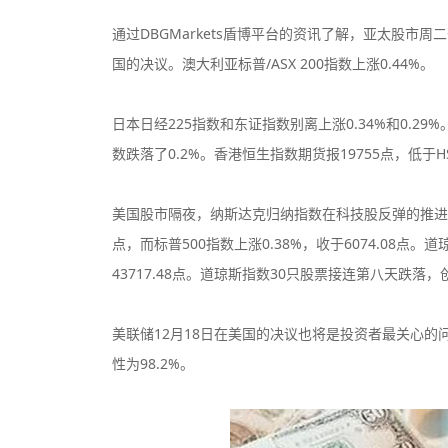
通过DBGMarkets盾博平台的资讯了解，亚太股
国的决议。澳大利亚标普/ASX 200指数上涨0.44%。
日本日经225指数和东证指数别离上涨0.34%和0.2
数跌落了0.2%。香港恒生指数期货报19755点，低于HS
监管中
美国股市隔夜，纳斯达克归纳指数在科技股反弹的推进下创
点，而标普500指数上涨0.38%，收于6074.08点。
监管中
43717.48点。道琼斯指数30只股票接连第八天跌落，
美联储12月18日在美国的决议也将是投资者最关心的问
监管中
性为98.2%。