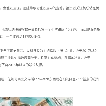
市周二开盘涨跌互现，追随华尔街涨跌互异的走势，投资者关注美联储在美
9%。韩国归纳股价指数在交易的第一个小时跌落了0.28%，而归纳股价指
CPT Markets
AvaTrad
I上一个收盘点19795.49点。
监管中
口碑评分：8.81
口碑评分：9.3
英国FCA全牌照
澳大利亚ASI
下前史新高。以科技股为主的指数上涨1.24%，收于20173.89
（MM）
（MM）
道琼斯工业均匀指数表现欠安，跌落110.58点，跌幅0.25%，收于
VT Markets平台
Vantage
监管中
创下自2018年以来的最长跌幅。
口碑评分：8.52
口碑评分：9.0
澳大利亚ASIC投资资讯
澳大利亚ASI
牌照
（MM）
题，芝加哥商品交易所Fedwatch东西现在预测降息25个基点的或许
Exness
Neex
监管中
口碑评分：9.03
口碑评分：8.7
塞浦路斯CYSEC全牌照
澳大利亚ASI
（MM）
（MM）