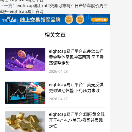
下一篇：
eightcap易汇mt4交易可靠吗？日产轿车股价周三
飙升-eightcap易汇官网
相关文章
eightcap易汇平台点差怎么样:
黄金整体呈现冲高回落 区间震
荡调整走势
2026-04-28
eightcap易汇平台：美元反弹
更似短期休整 下行压力未改
2026-04-17
eightcap易汇平台:国际黄金低
开于4714.77美元/盎司并表现
走低