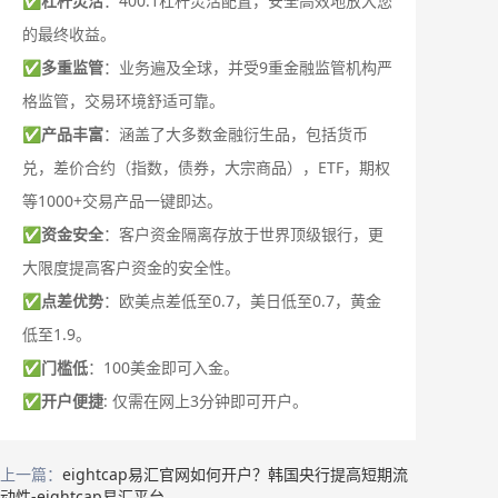
✅
杠杆灵活
：400:1杠杆灵活配置，安全高效地放大您
的最终收益。
✅
多重监管
：业务遍及全球，并受9重金融监管机构严
格监管，交易环境舒适可靠。
✅
产品丰富
：涵盖了大多数金融衍生品，包括货币
兑，差价合约（指数，债券，大宗商品），ETF，期权
等1000+交易产品一键即达。
✅
资金安全
：客户资金隔离存放于世界顶级银行，更
大限度提高客户资金的安全性。
✅
点差优势
：欧美点差低至0.7，美日低至0.7，黄金
低至1.9。
✅
门槛低
：100美金即可入金。
✅
开户便捷
: 仅需在网上3分钟即可开户。
上一篇：
eightcap易汇官网如何开户？韩国央行提高短期流
动性-eightcap易汇平台