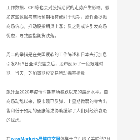
工作数据、CPI等也会对股指期货的走势产生影响。假
如这些数据与商场预期相符或好于预期，或许会提振
商场信心，推动股指期货上涨；反之则或许引发商场
忧虑，导致股指期货跌落。
周二的举措是在美国疲软的工作陈述和日本央行加息
引发8月5日全球兜售之后，股市阅历了一段艰难时
期。当天，芝加哥期权交易所动摇率指数
飙升至2020年疫情时期商场暴跌以来的最高水平。自
商场动乱以来，股市现已反弹，上星期微弱的零售出
售和低于预期的通胀陈述协助缓解了人们对经济衰退
的忧虑。
在
easyMarkets易信中文网
怎样开户？除了美联储7月