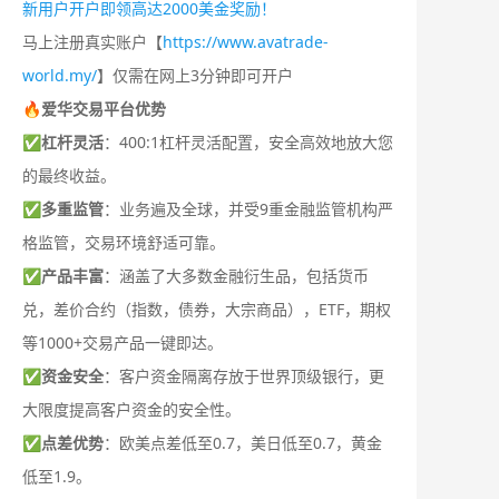
新用户开户即领高达2000美金奖励！
马上注册真实账户【
https://www.avatrade-
world.my/
】仅需在网上3分钟即可开户
🔥爱华交易平台优势
✅
杠杆灵活
：400:1杠杆灵活配置，安全高效地放大您
的最终收益。
✅
多重监管
：业务遍及全球，并受9重金融监管机构严
格监管，交易环境舒适可靠。
✅
产品丰富
：涵盖了大多数金融衍生品，包括货币
兑，差价合约（指数，债券，大宗商品），ETF，期权
等1000+交易产品一键即达。
✅
资金安全
：客户资金隔离存放于世界顶级银行，更
大限度提高客户资金的安全性。
✅
点差优势
：欧美点差低至0.7，美日低至0.7，黄金
低至1.9。