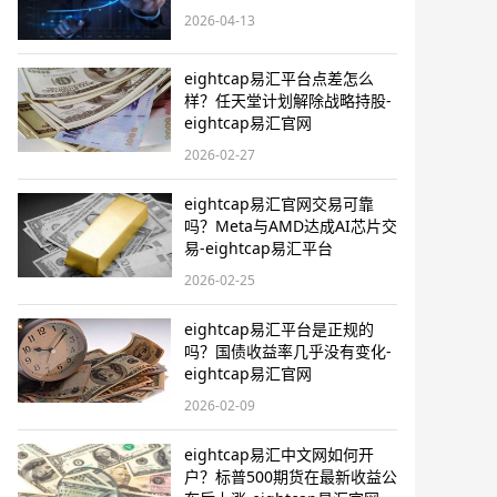
2026-04-13
eightcap易汇平台点差怎么
样？任天堂计划解除战略持股-
eightcap易汇官网
2026-02-27
eightcap易汇官网交易可靠
吗？Meta与AMD达成AI芯片交
易-eightcap易汇平台
2026-02-25
eightcap易汇平台是正规的
吗？国债收益率几乎没有变化-
eightcap易汇官网
2026-02-09
eightcap易汇中文网如何开
户？标普500期货在最新收益公