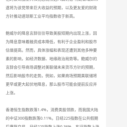
遂将为该党带来巨大收益的预期，以及更友爱的财政
方针推动道琼斯工业平均指数收于新高。
鲍威尔的降息言辞往往导致美股短期内出现上涨，因
为降息意味着融资成本降低，有利于企业盈利和股市
估值提高。然而，具体涨幅和表现还遭到其他多种要
素的影响，如经济数据、地缘政治局势等。鲍威尔的
言辞会引导商场调整对美联储未来货币方针的预期，
然后影响股市的走势。例如，如果商场预期美联储将
更早或更大起伏地降息，那么股市可能会提前反应并
上涨。
香港恒生指数跌落1.4%，消费类股领跌，而我国大陆
的中证300指数跌落0.11%。日经225指数在公共假期
后康复交易，日经225指数上涨0.36%，东证指数上涨