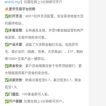
world.my/
】仅需在网上3分钟即可开户
🔥爱华交易平台优势
✅
杠杆灵活
：400:1杠杆灵活配置，安全高效地放大您
的最终收益。
✅
多重监管
：业务遍及全球，并受9重金融监管机构严
格监管，交易环境舒适可靠。
✅
产品丰富
：涵盖了大多数金融衍生品，包括货币
兑，差价合约（指数，债券，大宗商品），ETF，期权
等1000+交易产品一键即达。
✅
资金安全
：客户资金隔离存放于世界顶级银行，更
大限度提高客户资金的安全性。
✅
点差优势
：欧美点差低至0.7，美日低至0.7，黄金
低至1.9。
✅
门槛低
：100美金即可入金。
✅
开户便捷
: 仅需在网上3分钟即可开户。