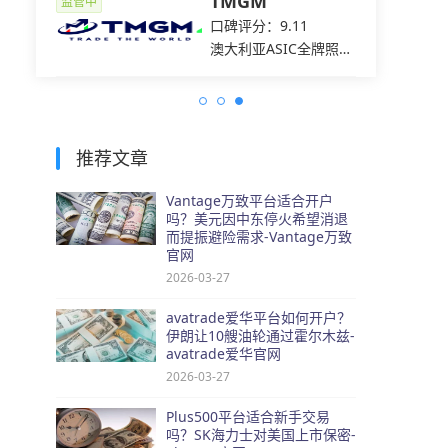
ets易
TMGM
监管中
监管中
7
口碑评分：9.11
C全牌照
澳大利亚ASIC全牌照
（MM）
推荐文章
Vantage万致平台适合开户
吗？美元因中东停火希望消退
而提振避险需求-Vantage万致
官网
2026-03-27
avatrade爱华平台如何开户？
伊朗让10艘油轮通过霍尔木兹-
avatrade爱华官网
2026-03-27
Plus500平台适合新手交易
吗？SK海力士对美国上市保密-