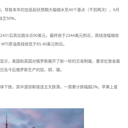
期，导致本年的加息起伏预期大幅缩水至40个基点（不到两次），6月
缺乏50%。
431后高位跳水近90美元，最终收于2344美元附近，周线涨幅缩收
AvaTrade爱华
Eightca
TI原油周线收低于85.40美元附近。
监管中
口碑评分：9.32
口碑评分：8.9
澳大利亚ASIC全牌照
澳大利亚ASI
显示，美国和英国对俄罗斯展开了新一轮的交易制裁，要求伦敦金属
（MM）
（MM）
月13日及今后俄罗斯生产的铝、铜、镍。
Vantage平台
Ec Market
监管中
口碑评分：9.05
口碑评分：9.1
澳大利亚ASIC全牌照
澳大利亚ASI
体下挫，其中道琼斯接连五天跌落，一周累计跌幅超2%。苹果上星
（MM）
（MM）
Neex
WeTrade
监管中
口碑评分：8.73
口碑评分：8.7
澳大利亚ASIC全牌照
澳大利亚ASI
（MM）
（MM）