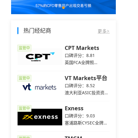
热门经纪商
更多>
p易汇
CPT Markets
监管中
监管中
4
口碑评分：8.81
C全牌照
英国FCA全牌照
（MM）
s
VT Markets平台
监管中
监管中
8
口碑评分：8.52
C全牌照
澳大利亚ASIC投资资讯
牌照
平台
Exness
监管中
监管中
2
口碑评分：9.03
C机构交易
塞浦路斯CYSEC全牌照
（MM）