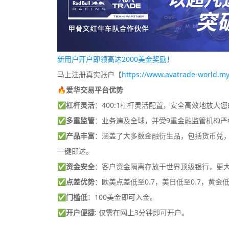
新用户开户即领高达2000美金奖励！
马上注册真实账户【
https://www.avatrade-world.my
🔥爱华交易平台优势
✅
杠杆灵活
：400:1杠杆灵活配置，安全高效地放大
✅
多重监管
：业务遍及全球，并受9重金融监管机构严
✅
产品丰富
：涵盖了大多数金融衍生品，包括货币兑，差
一键即达。
✅
资金安全
：客户资金隔离存放于世界顶级银行，更
✅
点差优势
：欧美点差低至0.7，美日低至0.7，黄金低
✅
门槛低
：100美金即可入金。
✅
开户便捷
: 仅需在网上3分钟即可开户。