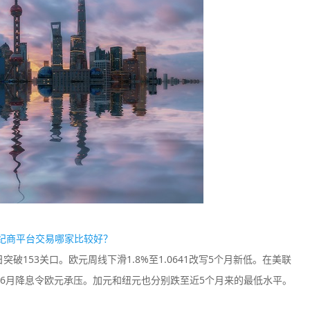
Plus500
easyMark
监管中
信
口碑评分：8.2
口碑评分：8.4
澳大利亚ASIC全牌照
澳大利亚ASI
（MM）
（MM）
纪商平台交易哪家比较好？
153关口。欧元周线下滑1.8%至1.0641改写5个月新低。在美联
6月降息令欧元承压。加元和纽元也分别跌至近5个月来的最低水平。