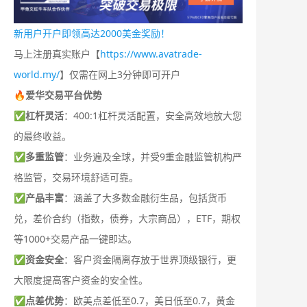
新用户开户即领高达2000美金奖励！
马上注册真实账户【
https://www.avatrade-
world.my/
】仅需在网上3分钟即可开户
🔥爱华交易平台优势
✅
杠杆灵活
：400:1杠杆灵活配置，安全高效地放大您
的最终收益。
✅
多重监管
：业务遍及全球，并受9重金融监管机构严
格监管，交易环境舒适可靠。
✅
产品丰富
：涵盖了大多数金融衍生品，包括货币
兑，差价合约（指数，债券，大宗商品），ETF，期权
等1000+交易产品一键即达。
✅
资金安全
：客户资金隔离存放于世界顶级银行，更
大限度提高客户资金的安全性。
✅
点差优势
：欧美点差低至0.7，美日低至0.7，黄金