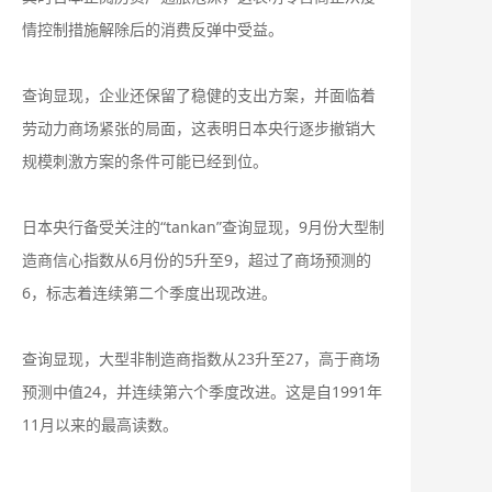
情控制措施解除后的消费反弹中受益。
查询显现，企业还保留了稳健的支出方案，并面临着
劳动力商场紧张的局面，这表明日本央行逐步撤销大
规模刺激方案的条件可能已经到位。
日本央行备受关注的“tankan”查询显现，9月份大型制
造商信心指数从6月份的5升至9，超过了商场预测的
6，标志着连续第二个季度出现改进。
查询显现，大型非制造商指数从23升至27，高于商场
预测中值24，并连续第六个季度改进。这是自1991年
11月以来的最高读数。