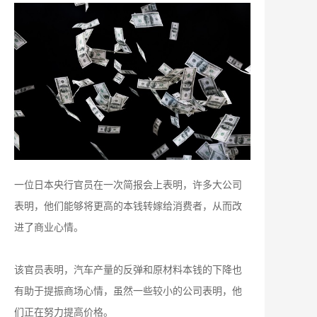
一位日本央行官员在一次简报会上表明，许多大公司
表明，他们能够将更高的本钱转嫁给消费者，从而改
进了商业心情。
该官员表明，汽车产量的反弹和原材料本钱的下降也
有助于提振商场心情，虽然一些较小的公司表明，他
们正在努力提高价格。