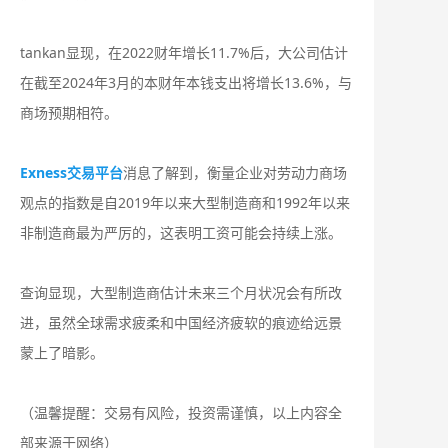
tankan显现，在2022财年增长11.7%后，大公司估计
在截至2024年3月的本财年本钱支出将增长13.6%，与
商场预期相符。
Exness交易平台
消息了解到，衡量企业对劳动力商场
观点的指数是自2019年以来大型制造商和1992年以来
非制造商最为严厉的，这表明工资可能会持续上涨。
查询显现，大型制造商估计未来三个月状况会有所改
进，虽然全球需求疲柔和中国经济疲软的痕迹给远景
蒙上了暗影。
（温馨提醒：交易有风险，投资需谨慎，以上内容全
部来源于网络）