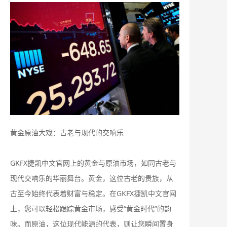
黄金原油大戏：古老与现代的交响乐
GKFX捷凯中文官网上的黄金与原油市场，如同古老与
现代交响乐的华丽舞台。黄金，这位古老的贵族，从
古至今始终代表着财富与稳定。在GKFX捷凯中文官网
上，您可以轻松跟踪黄金市场，感受“黄金时代”的韵
味。而原油，这位现代能源的代表，则让您瞬间置身