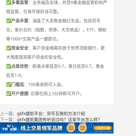
✅
多重监管
：业务遍及全球，并受9重金融监管机构严
格监管，交易环境舒适可靠。
✅
产品丰富
：涵盖了大多数金融衍生品，包括货币
兑，差价合约（指数，债券，大宗商品），ETF，期权
等1000+交易产品一键即达。
✅
资金安全
：客户资金隔离存放于世界顶级银行，更
大限度提高客户资金的安全性。
✅
点差优势
：欧美点差低至0.7，美日低至0.7，黄金
低至1.9。
✅
门槛低
：100美金即可入金。
✅
开户便捷
: 仅需在网上3分钟即可开户。
上一篇：
gkfx捷凯平台：货币互换的方法介绍
下一篇：
gkfx捷凯集团有听说过吗？这家平台怎么样？