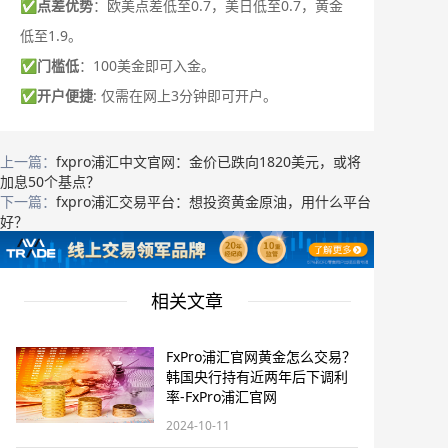
✅
点差优势
：欧美点差低至0.7，美日低至0.7，黄金
低至1.9。
✅
门槛低
：100美金即可入金。
✅
开户便捷
: 仅需在网上3分钟即可开户。
上一篇：
fxpro浦汇中文官网：金价已跌向1820美元，或将
加息50个基点？
下一篇：
fxpro浦汇交易平台：想投资黄金原油，用什么平台
好？
相关文章
FxPro浦汇官网黄金怎么交易？
韩国央行持有近两年后下调利
率-FxPro浦汇官网
2024-10-11