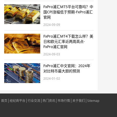
FxPro浦汇MT5平台可靠吗？中
国CPI涨幅低于预期-FxPro浦汇
官网
2024-09-09
FxPro浦汇MT4下载怎么样？美
日和欧元汇率近两周高点-
FxPro浦汇官网
2024-09-03
FxPro浦汇中文官网：2024年
对比特币最大胆的预测
2024-01-02
首页
经纪商平台
行业交流
热门资讯
市场行情
关于我们
Sitemap