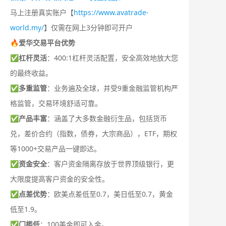
马上注册真实账户【
https://www.avatrade-
world.my/
】仅需在网上3分钟即可开户
🔥爱华交易平台优势
✅
杠杆灵活
：400:1杠杆灵活配置，安全高效地放大您
的最终收益。
✅
多重监管
：业务遍及全球，并受9重金融监管机构严
格监管，交易环境舒适可靠。
✅
产品丰富
：涵盖了大多数金融衍生品，包括货币
兑，差价合约（指数，债券，大宗商品），ETF，期权
等1000+交易产品一键即达。
✅
资金安全
：客户资金隔离存放于世界顶级银行，更
大限度提高客户资金的安全性。
✅
点差优势
：欧美点差低至0.7，美日低至0.7，黄金
低至1.9。
✅
门槛低
：100美金即可入金。