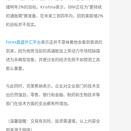
储明年2%的目标。Krishna表示，IBM正在为“更持续
的通胀期”做准备，在未来三到四年内，回到美联储2%
的目标并不现实。
Forex嘉盛外汇平台
表示这并不意味着他会看到衰退的
到来，因为他将当前的高通胀加上劳动力市场短缺描
述为非典型现象，并使过去的经济先例不如预测工具
那么重要。
与此同时，克里希纳表示，企业对企业部门的技术支
出仍然强劲，零售、银行和金融、制药和生物技术等
部门在技术方面的支出都有所增加。
（温馨提醒：交易有风险，投资需谨慎，以上内容全
部来源于网络）