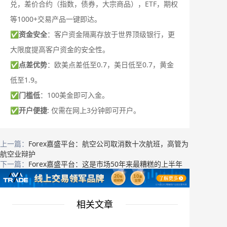
兑，差价合约（指数，债券，大宗商品），ETF，期权
等1000+交易产品一键即达。
✅
资金安全
：客户资金隔离存放于世界顶级银行，更
大限度提高客户资金的安全性。
✅
点差优势
：欧美点差低至0.7，美日低至0.7，黄金
低至1.9。
✅
门槛低
：100美金即可入金。
✅
开户便捷
: 仅需在网上3分钟即可开户。
上一篇：
Forex嘉盛平台：航空公司取消数十次航班，高管为
航空业辩护
下一篇：
Forex嘉盛平台：这是市场50年来最糟糕的上半年
相关文章